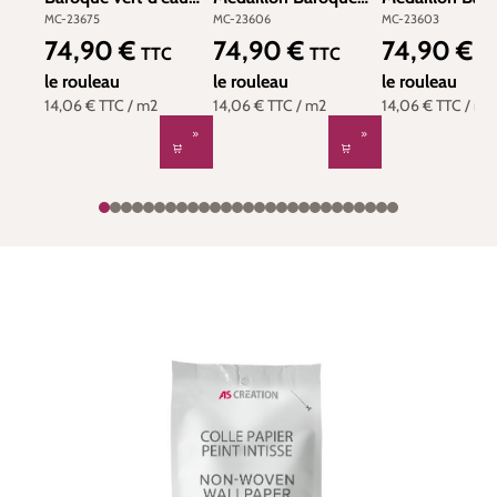
irisé - Venise de
bleu céleste doré -
beige vanille d
MC-23675
MC-23606
MC-23603
Montecolino | Réf.
Venise de
Venise de
74,90 €
74,90 €
74,90 €
Prix régulier :
Prix régulier :
Prix régulier :
TTC
TTC
T
MC-23675
Montecolino | Réf.
Montecolino | 
le rouleau
MC-23606
le rouleau
MC-23603
le rouleau
14,06 €
TTC
/ m2
14,06 €
TTC
/ m2
14,06 €
TTC
/ m2