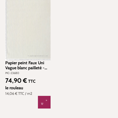
Papier peint Faux Uni
Vague blanc pailleté -
San Marco de
MC-23680
Montecolino | Réf. MC-
74,90 €
Prix régulier :
TTC
23680
le rouleau
14,06 €
TTC
/ m2