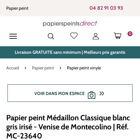
tenu principal
04 82 91 03 93
Papier peint
0
LE PANIE
Livraison GRATUITE sans minimum | Meilleurs prix garantis
Accueil
Papier peint
Papier peint vinyle
Ignorer la galerie d'images
VOIR DANS MON ESPACE
Papier peint Médaillon Classique blanc
gris irisé - Venise de Montecolino | Réf.
MC-23640