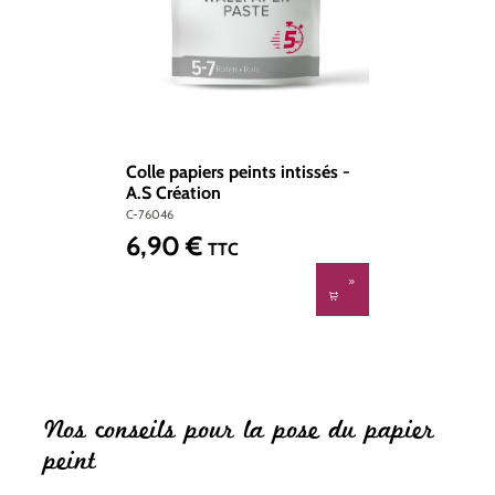
Colle papiers peints intissés -
A.S Création
C-76046
6,90 €
Prix régulier :
TTC
Nos conseils pour la pose du papier
peint