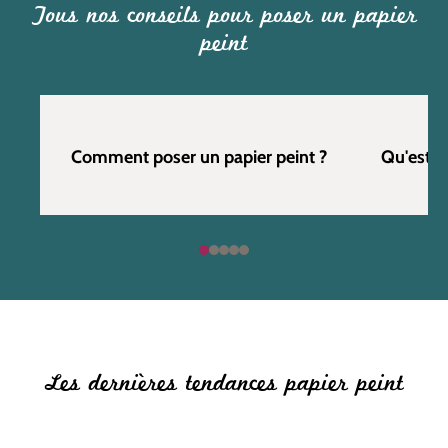
Tous nos conseils pour poser un papier
peint
Comment poser un papier peint ?
Qu'est c
Les dernières tendances papier peint