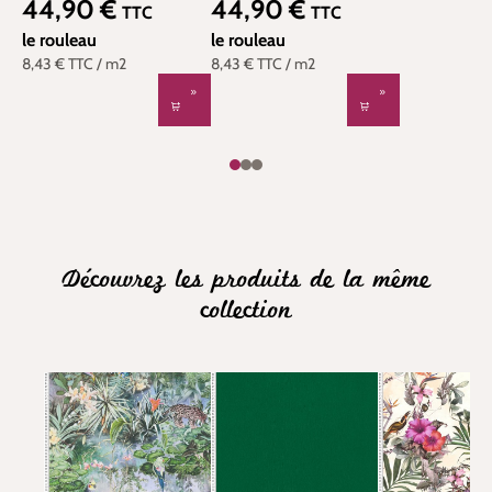
44,90 €
44,90 €
Prix régulier :
Prix régulier :
TTC
TTC
le rouleau
le rouleau
8,43 €
TTC
/ m2
8,43 €
TTC
/ m2
Découvrez les produits de la même
collection