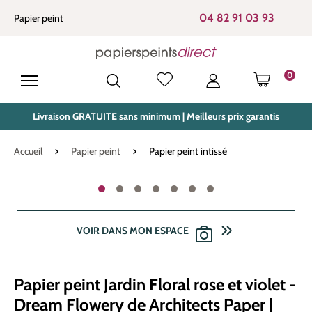
tenu principal
04 82 91 03 93
Papier peint
0
LE PANIE
Livraison GRATUITE sans minimum | Meilleurs prix garantis
Accueil
Papier peint
Papier peint intissé
Ignorer la galerie d'images
VOIR DANS MON ESPACE
Papier peint Jardin Floral rose et violet -
Dream Flowery de Architects Paper |