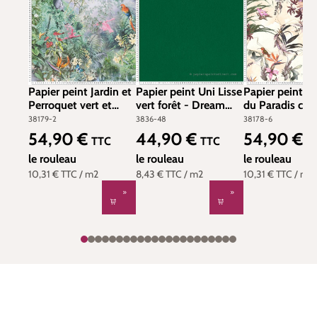
Papier peint Jardin et
Papier peint Uni Lisse
Papier peint O
Perroquet vert et
vert forêt - Dream
du Paradis crè
orange - Dream
Flowery de Architects
Dream Flowery
38179-2
3836-48
38178-6
Flowery de Architects
Paper | Réf. 3836-48
Architects Pape
54,90 €
44,90 €
54,90 €
Prix régulier :
Prix régulier :
Prix régulier :
TTC
TTC
T
Paper | Réf. 38179-2
38178-6
le rouleau
le rouleau
le rouleau
10,31 €
TTC
/ m2
8,43 €
TTC
/ m2
10,31 €
TTC
/ m2