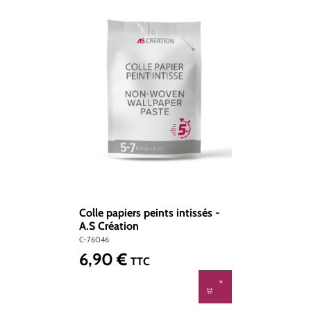
Colle papiers peints intissés -
A.S Création
C-76046
6,90 €
Prix régulier :
TTC