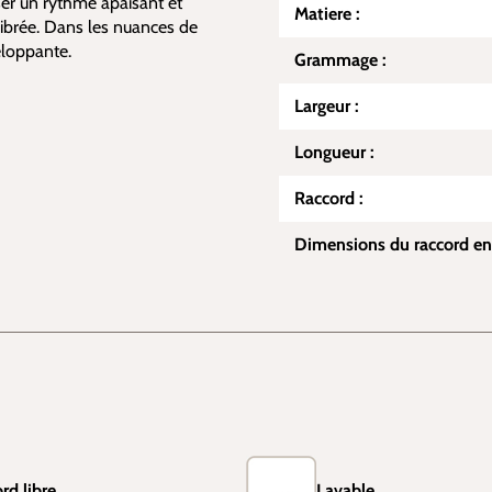
er un rythme apaisant et
Matiere :
librée. Dans les nuances de
eloppante.
Grammage :
Largeur :
Longueur :
Raccord :
Dimensions du raccord en
rd libre
Lavable