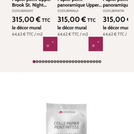
Brook St. Night
panoramique Upper
panoramique 
Garden vert - London
Brook St. Minuit -
Brook St. Mati
0251UBNIGHT
0251UBMINUI
0251UBMATIN
Wallpapers IV de
National Trust Papers
National Trust
315,00 €
315,00 €
315,00 €
Prix régulier :
Prix régulier :
Prix régulier :
TTC
TTC
Little Greene | Réf.
III de Little Greene |
III de Little Gr
0251UBNIGHT
le décor mural
Réf. 0251UBMINUI
le décor mural
Réf. 0251UBM
le décor mural
64,62 €
TTC
/ m2
64,62 €
TTC
/ m2
64,62 €
TTC
/ m2