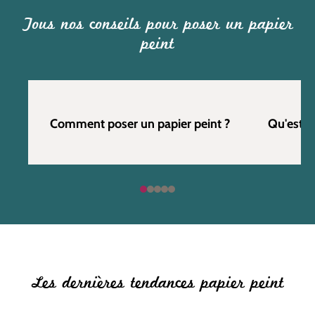
Tous nos conseils pour poser un papier
peint
Comment poser un papier peint ?
Qu'est c
Les dernières tendances papier peint