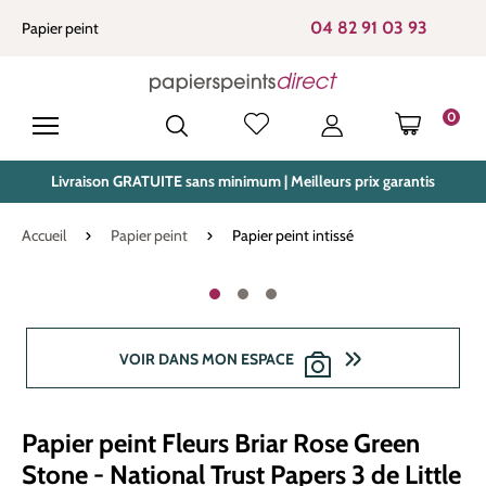
tenu principal
04 82 91 03 93
Papier peint
0
LE PANIE
Livraison GRATUITE sans minimum | Meilleurs prix garantis
Accueil
Papier peint
Papier peint intissé
Ignorer la galerie d'images
VOIR DANS MON ESPACE
Papier peint Fleurs Briar Rose Green
Stone - National Trust Papers 3 de Little