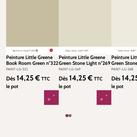
Peinture Little Greene
Peinture Little Greene
Peinture Lit
Book Room Green n°322
Green Stone Light n°269
Green Stone
PAINT-LG-322
PAINT-LG-269
PAINT-LG-268
14,25 €
14,25 €
14,2
Prix régulier :
Prix régulier :
Prix régulier
Dès
Dès
Dès
TTC
TTC
le pot
le pot
le pot