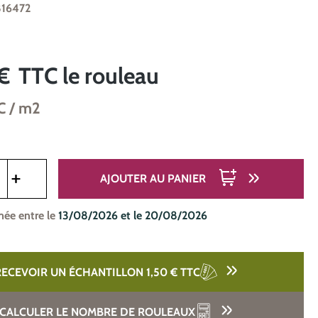
816472
€
TTC
le rouleau
C
/ m2
oduit : Entrez la quantité souhaitée ou utilisez les boutons pou
AJOUTER AU PANIER
mée entre le
13/08/2026 et le 20/08/2026
RECEVOIR UN ÉCHANTILLON 1,50 €
TTC
CALCULER LE NOMBRE DE ROULEAUX