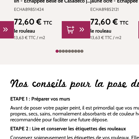
lin - Echappée Belle de Casadéco |
jaune ocre - Echappée 
41
Réf. ECHA89851424
Casadéco | Réf. ECHA
ECHA89851424
ECHA89852121
72,60 €
72,60 €
Prix régulier :
Prix régulier :
TTC
TTC
le rouleau
le rouleau
13,63 €
TTC
/ m2
13,63 €
TTC
/ m2
Nos conseils pour la pose d
ETAPE 1 : Préparer vos murs
Avant de poser votre papier peint, il est primordial que vos mu
propres, secs, sains, normalement absorbants et de couleur 
recommandée pour faciliter une future dépose.
ETAPE 2 : Lire et conserver les étiquettes des rouleaux
Conservez soigneusement les étiquettes de vos rouleaux. Ell