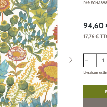
Réf: ECHA89
94,60 
17,76 €
TT
Quantité de pr
Livraison esti