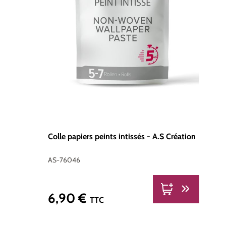
Colle papiers peints intissés - A.S Création
AS-76046
6,90 €
Prix régulier :
TTC