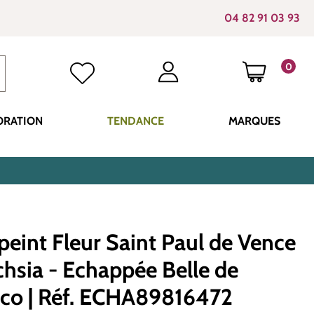
04 82 91 03 93
0
LE PANI
ORATION
TENDANCE
MARQUES
peint Fleur Saint Paul de Vence
chsia - Echappée Belle de
co | Réf. ECHA89816472