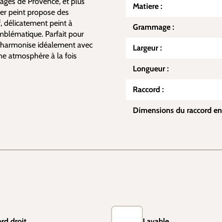
sages de Provence, et plus
Matiere :
ier peint propose des
f, délicatement peint à
Grammage :
emblématique. Parfait pour
 s'harmonise idéalement avec
Largeur :
ne atmosphère à la fois
Longueur :
Raccord :
Dimensions du raccord en
rd droit
Lavable