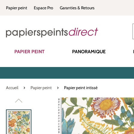
recherche
Passer à la navigation principale
Papier peint
Espace Pro
Garanties & Retours
PAPIER PEINT
PANORAMIQUE
Accueil
Papier peint
Papier peint intissé
Ignorer la galerie d'images