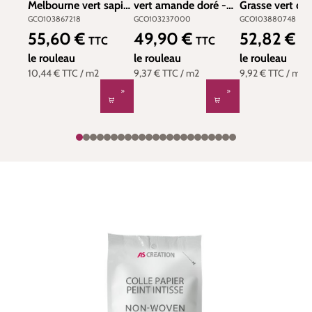
Melbourne vert sapin
vert amande doré -
Grasse vert d'
- Green & Co de
Green & Co de
blanc - Green 
GCO103867218
GCO103237000
GCO103880748
Casélio | Réf.
Casélio | Réf.
Casélio | Réf.
55,60 €
49,90 €
52,82 €
Prix régulier :
Prix régulier :
Prix régulier :
TTC
TTC
TT
GCO103867218
GCO103237000
GCO1038807
le rouleau
le rouleau
le rouleau
10,44 €
TTC
/ m2
9,37 €
TTC
/ m2
9,92 €
TTC
/ m2