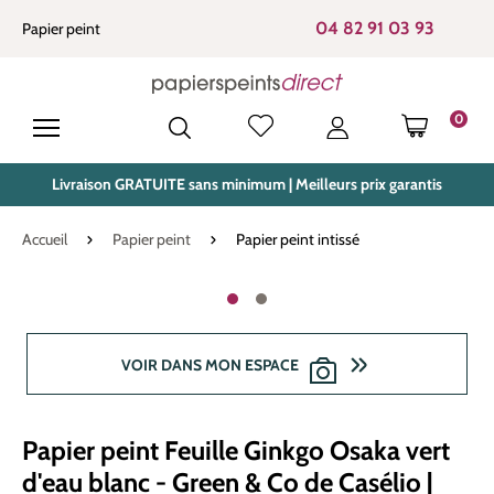
tenu principal
04 82 91 03 93
Papier peint
0
LE PANIE
Livraison GRATUITE sans minimum | Meilleurs prix garantis
Accueil
Papier peint
Papier peint intissé
Ignorer la galerie d'images
VOIR DANS MON ESPACE
Papier peint Feuille Ginkgo Osaka vert
d'eau blanc - Green & Co de Casélio |