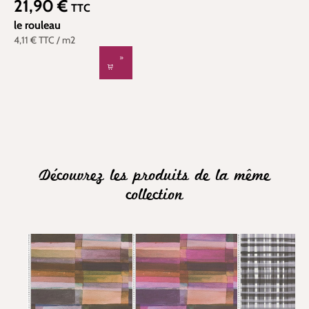
21,90 €
Prix régulier :
TTC
le rouleau
4,11 €
TTC
/ m2
Découvrez les produits de la même
collection