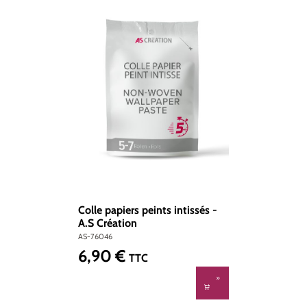
Colle papiers peints intissés -
A.S Création
AS-76046
6,90 €
Prix régulier :
TTC