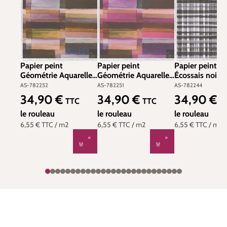
Papier peint
Papier peint
Papier peint T
Géométrie Aquarelle
Géométrie Aquarelle
Écossais noir b
multicolore vert -
violet - Anna
Anna D'Andrea 
AS-782252
AS-782251
AS-782244
Anna D'Andrea d'A.S.
D'Andrea d'A.S.
Création | Réf.
34,90 €
34,90 €
34,90 €
Prix régulier :
Prix régulier :
Prix régulier :
TTC
TTC
T
Création | Réf. AS-
Création | Réf. AS-
782244
782252
le rouleau
782251
le rouleau
le rouleau
6,55 €
TTC
/ m2
6,55 €
TTC
/ m2
6,55 €
TTC
/ m2