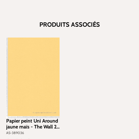
PRODUITS ASSOCIÉS
Papier peint Uni Around
jaune maïs - The Wall 2
d'A.S. Création | Réf. AS-
AS-389036
389036