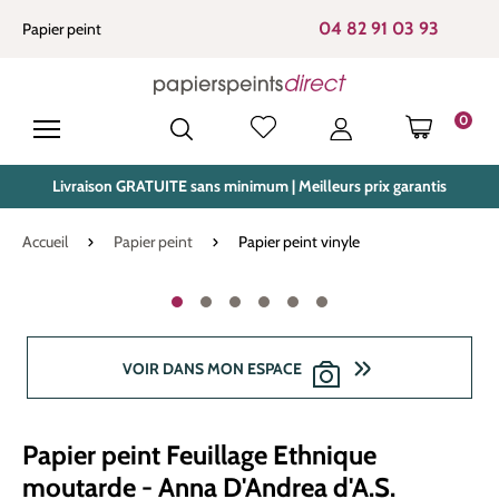
tenu principal
04 82 91 03 93
Papier peint
0
LE PANIE
Livraison GRATUITE sans minimum | Meilleurs prix garantis
Accueil
Papier peint
Papier peint vinyle
Ignorer la galerie d'images
VOIR DANS MON ESPACE
Papier peint Feuillage Ethnique
moutarde - Anna D'Andrea d'A.S.