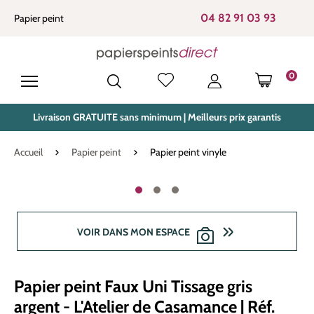
tenu principal
04 82 91 03 93
Papier peint
0
LE PANIE
Livraison GRATUITE sans minimum | Meilleurs prix garantis
Accueil
Papier peint
Papier peint vinyle
Ignorer la galerie d'images
VOIR DANS MON ESPACE
Papier peint Faux Uni Tissage gris
argent - L'Atelier de Casamance | Réf.