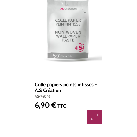
Colle papiers peints intissés -
A.S Création
AS-76046
6,90 €
Prix régulier :
TTC