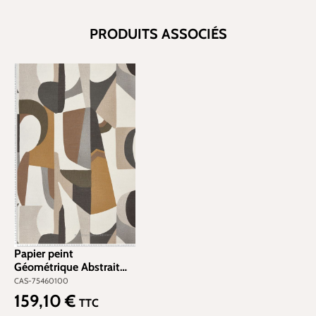
PRODUITS ASSOCIÉS
Papier peint
Géométrique Abstrait
noir et blanc - L'Atelier
CAS-75460100
de Casamance | Réf.
159,10 €
Prix régulier :
TTC
CAS-75460100