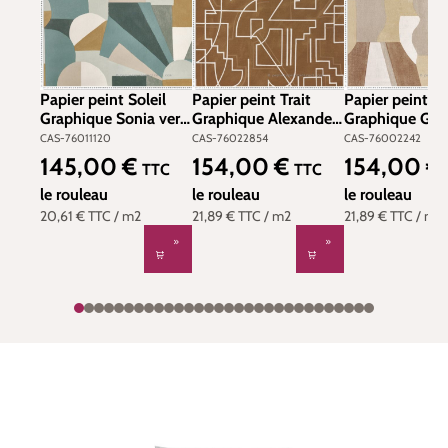
Papier peint Soleil
Papier peint Trait
Papier peint
Graphique Sonia vert
Graphique Alexander
Graphique Gin
- Mouvements de
camel - Mouvements
marron -
CAS-76011120
CAS-76022854
CAS-76002242
Casamance | Réf.
de Casamance | Réf.
Mouvements d
145,00 €
154,00 €
154,00 €
Prix régulier :
Prix régulier :
Prix régulier :
TTC
TTC
CAS-76011120
CAS-76022854
Casamance | Ré
le rouleau
le rouleau
CAS-7600224
le rouleau
20,61 €
TTC
/ m2
21,89 €
TTC
/ m2
21,89 €
TTC
/ m2