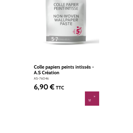
Colle papiers peints intissés -
A.S Création
AS-76046
6,90 €
Prix régulier :
TTC