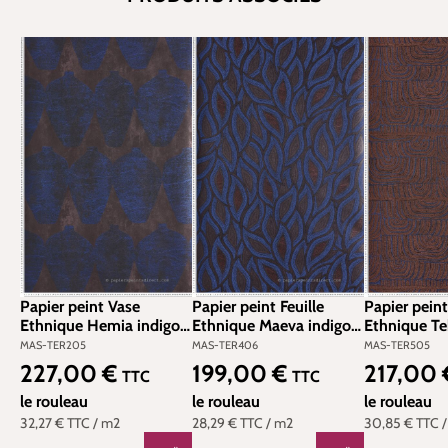
Papier peint Vase
Papier peint Feuille
Papier peint
Ethnique Hemia indigo
Ethnique Maeva indigo
Ethnique Te
métallisé - Terra de
métallisé - Terra de
métallisé - 
MAS-TER205
MAS-TER406
MAS-TER505
Masureel | Réf. MAS-
Masureel | Réf. MAS-
Masureel | 
227,00 €
199,00 €
217,00
Prix régulier :
Prix régulier :
Prix régulier
TTC
TTC
TER205
TER406
TER505
le rouleau
le rouleau
le rouleau
32,27 €
TTC
/ m2
28,29 €
TTC
/ m2
30,85 €
TTC