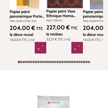
Papier peint Vase
Papier peint
Papier peint
Ethnique Hemia
panoramique Porte
panoramique V
terracotta métallisé -
Alcove moutarde - B
Hiva violet - 
MAS-TER202
MAS-DGALC1042-260
MAS-DG4HIV1042-2
Terra de Masureel |
H260 - Terra de
- Terra de Masu
227,00 €
204,00 €
204,00 
Prix régulier :
Prix régulier :
Prix régulier :
TTC
TTC
Réf. MAS-TER202
Masureel | Réf. MAS-
Réf. MAS-
le rouleau
DGALC1042-260
le décor mural
DG4HIV1042-
le décor mural
32,27 €
TTC
/ m2
74,02 €
TTC
/ m2
74,02 €
TTC
/ m2