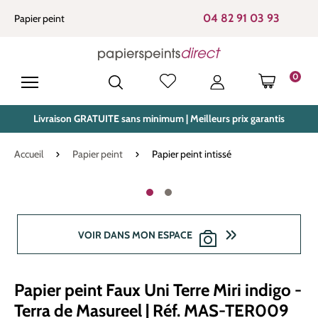
tenu principal
04 82 91 03 93
Papier peint
0
LE PANIE
Livraison GRATUITE sans minimum | Meilleurs prix garantis
Accueil
Papier peint
Papier peint intissé
Ignorer la galerie d'images
VOIR DANS MON ESPACE
Papier peint Faux Uni Terre Miri indigo -
Terra de Masureel | Réf. MAS-TER009