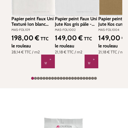
Papier peint Faux Uni
Papier peint Faux Uni
Papier peint F
Texturé Ion blanc
Jute Kos gris pâle -
Jute Kos curry 
cassé - Rock de
Folies de Masureel |
Folies de Masur
MAS-FOL109
MAS-FOL1002
MAS-FOL1004
Masureel | Réf. MAS-
Réf. MAS-FOL1002
Réf. MAS-FOL
198,00 €
149,00 €
149,00 €
Prix régulier :
Prix régulier :
Prix régulier :
TTC
TTC
FOL109
le rouleau
le rouleau
le rouleau
28,14 €
TTC
/ m2
21,18 €
TTC
/ m2
21,18 €
TTC
/ m2