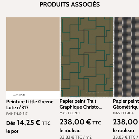
PRODUITS ASSOCIÉS
Papier peint Trait
Papier peint
Peinture Little Greene
Graphique Christo
Géométrique
Lute n°317
bronze vert - Folies de
métallisé - 
MAS-FOL201
MAS-FOL404
PAINT-LG-317
Masureel | Réf. MAS-
Masureel | 
238,00 €
238,00
14,25 €
Prix régulier :
Prix régulier
Prix régulier :
TTC
Dès
TTC
FOL201
FOL404
le rouleau
le rouleau
le pot
33,83 €
TTC
/ m2
33,83 €
TTC
/