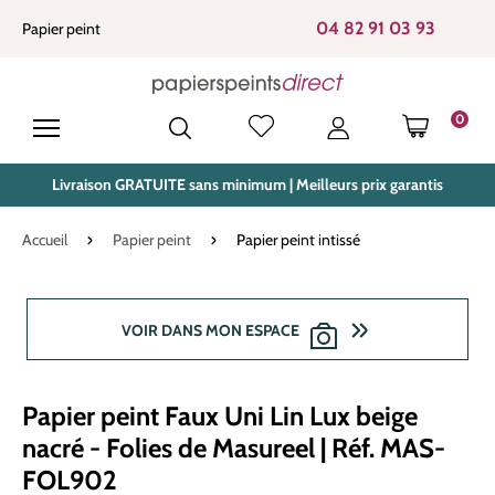
tenu principal
04 82 91 03 93
Papier peint
0
LE PANIE
Livraison GRATUITE sans minimum | Meilleurs prix garantis
Accueil
Papier peint
Papier peint intissé
Ignorer la galerie d'images
VOIR DANS MON ESPACE
Papier peint Faux Uni Lin Lux beige
nacré - Folies de Masureel | Réf. MAS-
FOL902