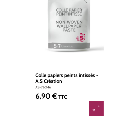
Colle papiers peints intissés -
A.S Création
AS-76046
6,90 €
Prix régulier :
TTC