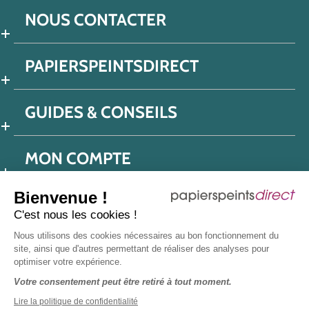
NOUS CONTACTER
PAPIERSPEINTSDIRECT
GUIDES & CONSEILS
MON COMPTE
Bienvenue !
C'est nous les cookies !
Conditions générales de ventes
Nous utilisons des cookies nécessaires au bon fonctionnement du
Politique de confidentialité
Mentions légales
site, ainsi que d'autres permettant de réaliser des analyses pour
optimiser votre expérience.
Protection données réseaux sociaux
Votre consentement peut être retiré à tout moment.
Déclaration d'accessibilité
Plan du site
Presse
Lire la politique de confidentialité