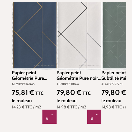
Papier peint
Papier peint
Papier peint Fi
Géométrie Pure
Géométrie Pure noir
Subtilité Métal
Métallisé bleu marine
écru - Alchimie de
vert kaki argen
ALMI89906846
ALMI89901864
ALMI89957761
doré - Alchimie de
Casadéco | Réf.
Alchimie de C
75,81 €
79,80 €
79,80 €
Prix régulier :
Prix régulier :
Prix régulier :
TTC
TTC
T
Casadéco | Réf.
ALMI89901864
| Réf. ALMI89
ALMI89906846
le rouleau
le rouleau
le rouleau
14,23 €
TTC
/ m2
14,98 €
TTC
/ m2
14,98 €
TTC
/ m2