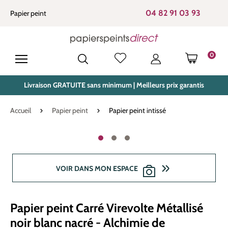
tenu principal
04 82 91 03 93
Papier peint
0
LE PANIE
Livraison GRATUITE sans minimum | Meilleurs prix garantis
Accueil
Papier peint
Papier peint intissé
Ignorer la galerie d'images
VOIR DANS MON ESPACE
Papier peint Carré Virevolte Métallisé
noir blanc nacré - Alchimie de