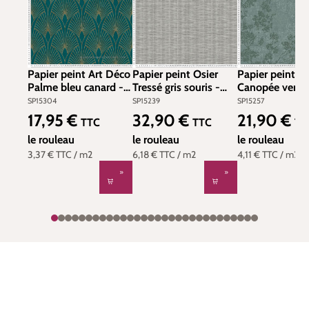
Papier peint Art Déco
Papier peint Osier
Papier peint Fo
Palme bleu canard -
Tressé gris souris -
Canopée vert 
New Walls d'AS
New Walls d'AS
Walls d'AS Créa
SP15304
SP15239
SP15257
Création | Réf.
Création | Réf.
Réf. SP15257
17,95 €
32,90 €
21,90 €
Prix régulier :
Prix régulier :
Prix régulier :
TTC
TTC
TT
SP15304
SP15239
le rouleau
le rouleau
le rouleau
3,37 €
TTC
/ m2
6,18 €
TTC
/ m2
4,11 €
TTC
/ m2