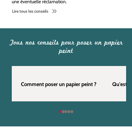
une éventuelle réclamation.
Lire tous les conseils
Tous nos conseils pour poser un papier
peint
Comment poser un papier peint ?
Qu'est c