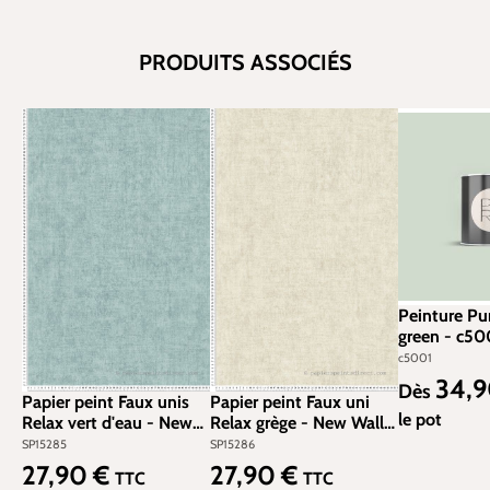
PRODUITS ASSOCIÉS
Peinture Pu
green - c50
c5001
34,
Prix régulier
Dès
Papier peint Faux unis
Papier peint Faux uni
le pot
Relax vert d'eau - New
Relax grège - New Walls
Walls d'AS Création |
d'AS Création | Réf.
SP15285
SP15286
Réf. SP15285
SP15286
27,90 €
27,90 €
Prix régulier :
Prix régulier :
TTC
TTC