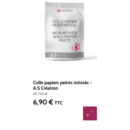
Colle papiers peints intissés -
A.S Création
AS-76046
6,90 €
Prix régulier :
TTC