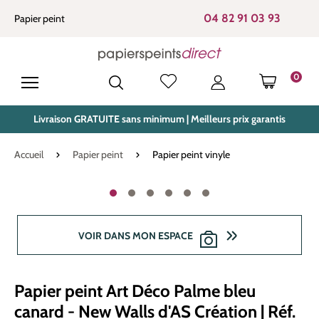
tenu principal
04 82 91 03 93
Papier peint
0
LE PANIE
Livraison GRATUITE sans minimum | Meilleurs prix garantis
Accueil
Papier peint
Papier peint vinyle
Ignorer la galerie d'images
VOIR DANS MON ESPACE
Papier peint Art Déco Palme bleu
canard - New Walls d'AS Création | Réf.