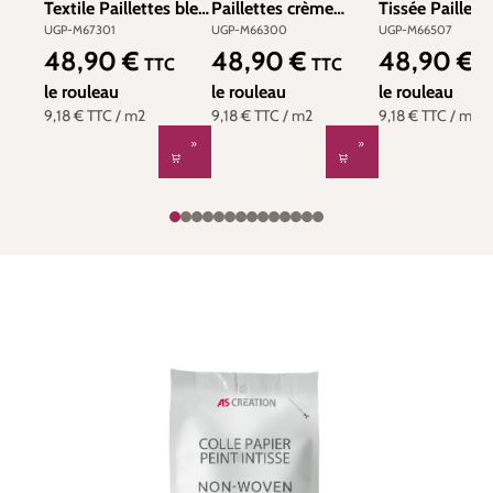
Textile Paillettes bleu
Paillettes crème
Tissée Paillett
doré - Venezia
argenté - Venezia
beige doré - V
UGP-M67301
UGP-M66300
UGP-M66507
d'Ugépa | Réf. UGP-
d'Ugépa | Réf. UGP-
d'Ugépa | Réf.
48,90 €
48,90 €
48,90 €
Prix régulier :
Prix régulier :
Prix régulier :
TTC
TTC
T
M67301
M66300
M66507
le rouleau
le rouleau
le rouleau
9,18 €
TTC
/ m2
9,18 €
TTC
/ m2
9,18 €
TTC
/ m2