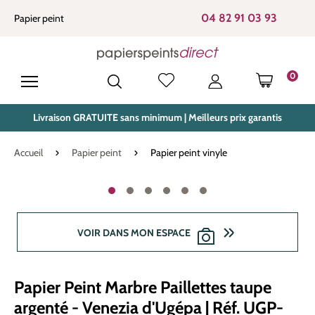
tenu principal
04 82 91 03 93
Papier peint
0
LE PANIE
Livraison GRATUITE sans minimum | Meilleurs prix garantis
Accueil
Papier peint
Papier peint vinyle
Ignorer la galerie d'images
VOIR DANS MON ESPACE
Papier Peint Marbre Paillettes taupe
argenté - Venezia d'Ugépa | Réf. UGP-