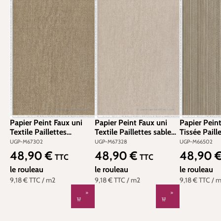
Papier Peint Faux uni
Papier Peint Faux uni
Papier Pein
Textile Paillettes
Textile Paillettes sable
Tissée Paill
muscade argenté -
doré - Venezia d'Ugépa |
argenté - V
UGP-M67302
UGP-M67328
UGP-M66502
Venezia d'Ugépa | Réf.
Réf. UGP-M67328
d'Ugépa | R
48,90 €
48,90 €
48,90 
Prix régulier :
Prix régulier :
Prix régulier
TTC
TTC
UGP-M67302
M66502
le rouleau
le rouleau
le rouleau
9,18 €
TTC
/ m2
9,18 €
TTC
/ m2
9,18 €
TTC
/ 