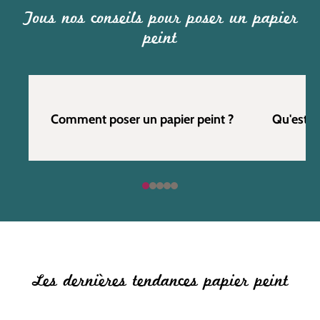
Tous nos conseils pour poser un papier
peint
Comment poser un papier peint ?
Qu'est c
Les dernières tendances papier peint