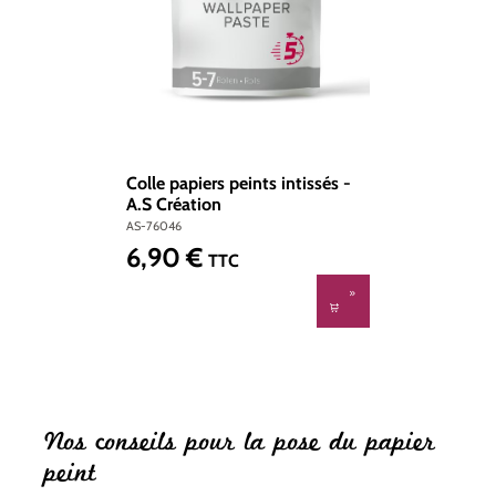
Colle papiers peints intissés -
A.S Création
AS-76046
6,90 €
Prix régulier :
TTC
Nos conseils pour la pose du papier
peint