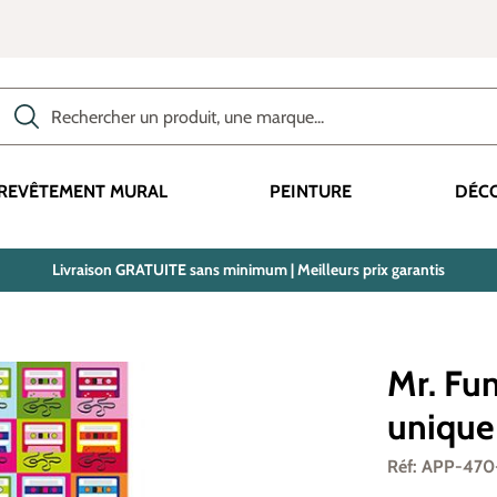
Rechercher des produits, des catégories, des termes, etc.
REVÊTEMENT MURAL
PEINTURE
DÉC
Livraison GRATUITE sans minimum | Meilleurs prix garantis
Mr. Fun
unique
Réf: APP-470