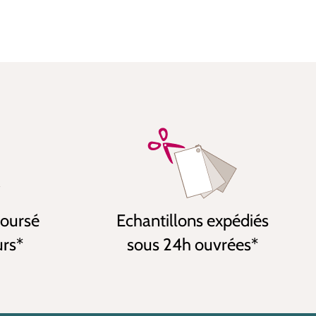
boursé
Echantillons expédiés
urs*
sous 24h ouvrées*