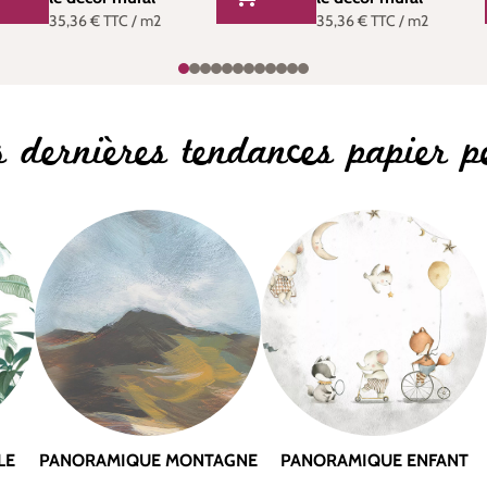
35,36 €
TTC
/ m2
35,36 €
TTC
/ m2
 dernières tendances papier p
LE
PANORAMIQUE MONTAGNE
PANORAMIQUE ENFANT