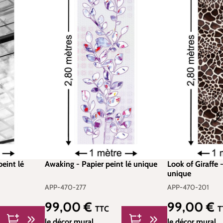
peint lé
Awaking - Papier peint lé unique
Look of Giraffe -
unique
APP-470-277
APP-470-201
99,00 €
99,00 €
Prix régulier :
Prix régulier :
TTC
T
le décor mural
le décor mural