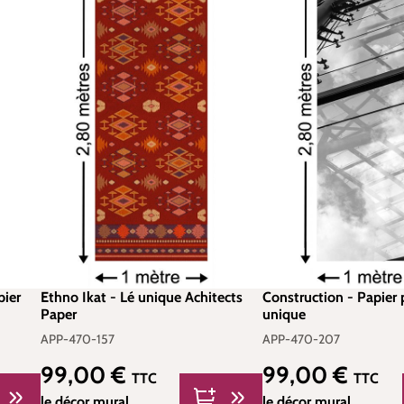
pier
Ethno Ikat - Lé unique Achitects
Construction - Papier 
Paper
unique
APP-470-157
APP-470-207
99,00 €
99,00 €
Prix régulier :
Prix régulier :
TTC
TTC
le décor mural
le décor mural