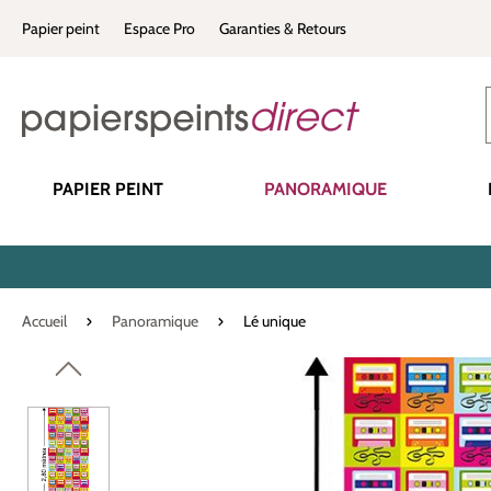
recherche
Passer à la navigation principale
Papier peint
Espace Pro
Garanties & Retours
PAPIER PEINT
PANORAMIQUE
Accueil
Panoramique
Lé unique
Ignorer la galerie d'images