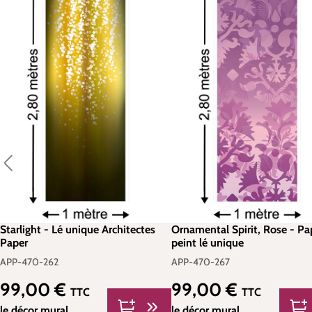
Starlight - Lé unique Architectes
Ornamental Spirit, Rose - Pa
Paper
peint lé unique
APP-470-262
APP-470-267
99,00 €
99,00 €
Prix régulier :
Prix régulier :
TTC
TTC
le décor mural
le décor mural