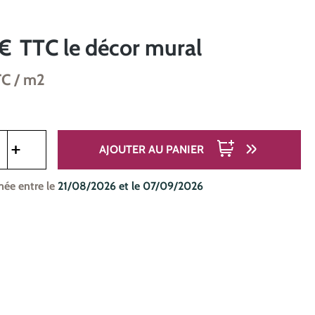
 €
TTC
le décor mural
TC
/ m2
oduit : Entrez la quantité souhaitée ou utilisez les boutons pou
AJOUTER AU PANIER
mée entre le
21/08/2026 et le 07/09/2026