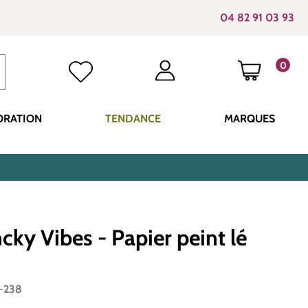
04 82 91 03 93
0
LE PANI
ORATION
TENDANCE
MARQUES
cky Vibes - Papier peint lé
-238