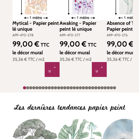
Mytical - Papier peint
Awaking - Papier
Absence of Tim
lé unique
peint lé unique
Papier peint lé
APP-470-278
APP-470-277
APP-470-276
99,00 €
99,00 €
99,00 €
Prix régulier :
Prix régulier :
Prix régulier :
TTC
TTC
T
le décor mural
le décor mural
le décor mural
35,36 €
TTC
/ m2
35,36 €
TTC
/ m2
35,36 €
TTC
/ m2
Les dernières tendances papier peint