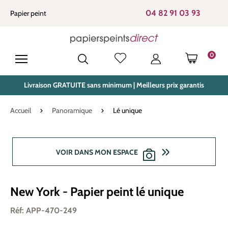
tenu principal
04 82 91 03 93
Papier peint
0
LE PANIE
Livraison GRATUITE sans minimum | Meilleurs prix garantis
Accueil
Panoramique
Lé unique
Ignorer la galerie d'images
VOIR DANS MON ESPACE
New York - Papier peint lé unique
Réf: APP-470-249