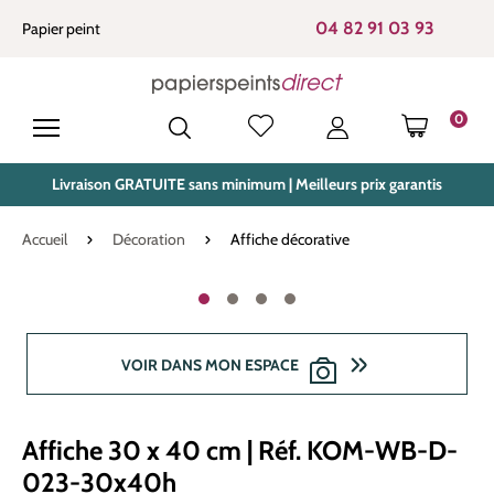
tenu principal
04 82 91 03 93
Papier peint
0
LE PANIE
Livraison GRATUITE sans minimum | Meilleurs prix garantis
Accueil
Décoration
Affiche décorative
Ignorer la galerie d'images
VOIR DANS MON ESPACE
Affiche 30 x 40 cm | Réf. KOM-WB-D-
023-30x40h