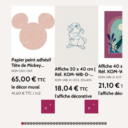
Papier peint adhésif
Tête de Mickey
Affiche 40 x 5
Affiche 30 x 40 cm |
Knotted Disney -
Réf. KOM-WB
KOM-DD1-069
Réf. KOM-WB-D-
Papier peint Komar
017-40x50h
65,00 €
KOM-WB-D-017-40
Prix régulier :
002-30x40h
TTC
KOM-WB-D-002-30x40h
Into Wonderland
21,10 €
Prix régulier :
TT
18,04 €
le décor mural
Prix régulier :
TTC
l'affiche décora
41,60 €
TTC
/ m2
l'affiche décorative