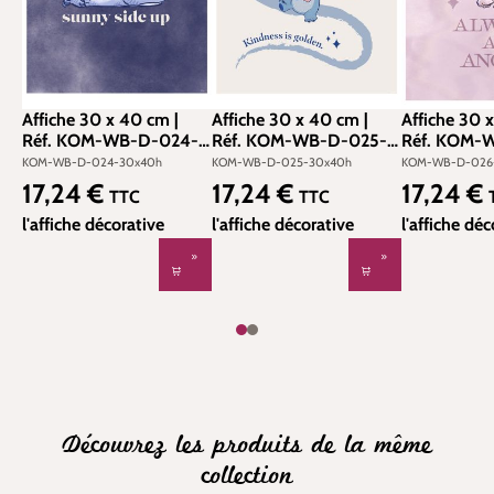
Affiche 30 x 40 cm |
Affiche 30 x 40 cm |
Affiche 30 
Réf. KOM-WB-D-024-
Réf. KOM-WB-D-025-
Réf. KOM-
30x40h
30x40h
30x40h
KOM-WB-D-024-30x40h
KOM-WB-D-025-30x40h
KOM-WB-D-026
17,24 €
17,24 €
17,24 €
Prix régulier :
Prix régulier :
Prix régulier
TTC
TTC
l'affiche décorative
l'affiche décorative
l'affiche déc
Découvrez les produits de la même
collection