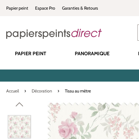
recherche
Passer à la navigation principale
Papier peint
Espace Pro
Garanties & Retours
PAPIER PEINT
PANORAMIQUE
Accueil
Décoration
Tissu au mètre
Ignorer la galerie d'images