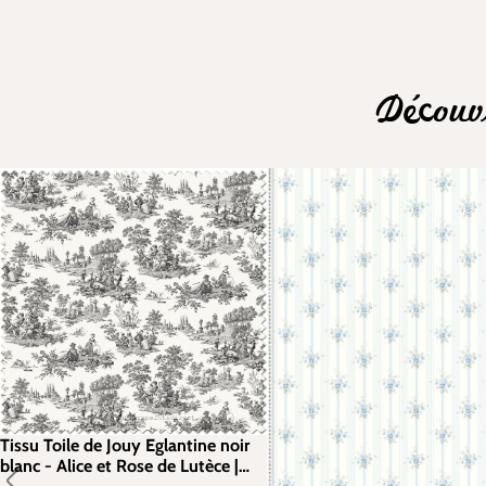
Découv
Tissu Toile de Jouy Eglantine noir
blanc - Alice et Rose de Lutèce |