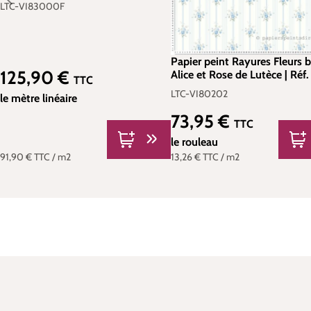
Réf. LTC-VI83000F
LTC-VI83000F
Papier peint Rayures Fleurs b
125,90 €
Alice et Rose de Lutèce | Réf.
Prix régulier :
TTC
VI80202
LTC-VI80202
le mètre linéaire
73,95 €
Prix régulier :
TTC
le rouleau
91,90 €
TTC
/ m2
13,26 €
TTC
/ m2