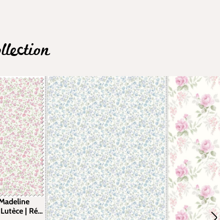
lection
 Madeline
 Lutèce | Réf.