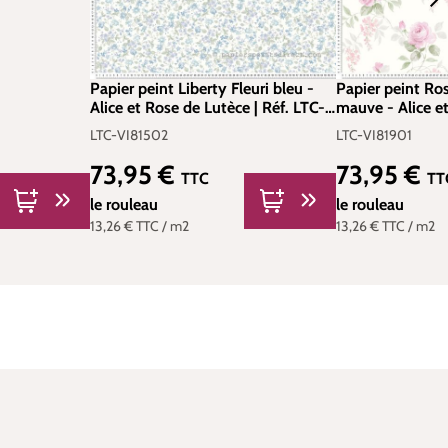
Papier peint Liberty Fleuri bleu -
Papier peint Ros
Alice et Rose de Lutèce | Réf. LTC-
mauve - Alice et
VI81502
Réf. LTC-VI819
LTC-VI81502
LTC-VI81901
73,95 €
73,95 €
Prix régulier :
Prix régulier :
TTC
TT
le rouleau
le rouleau
13,26 €
TTC
/ m2
13,26 €
TTC
/ m2