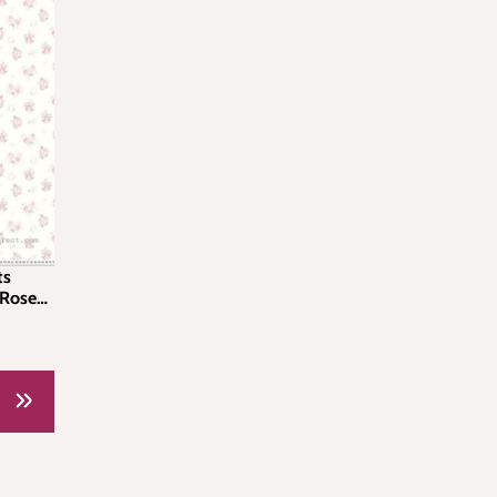
ts
 Rose
1