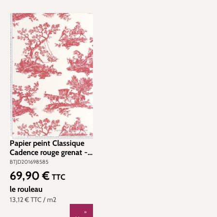
Papier peint Classique
Cadence rouge grenat -
Les Belles Toiles De Jouy
BTJD201698585
2 de Casadéco | Réf.
69,90 €
Prix régulier :
TTC
BTJD201698585
le rouleau
13,12 €
TTC
/ m2