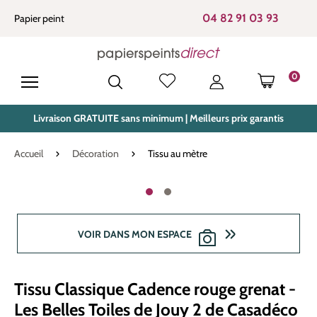
tenu principal
04 82 91 03 93
Papier peint
0
LE PANIE
Livraison GRATUITE sans minimum | Meilleurs prix garantis
Accueil
Décoration
Tissu au mètre
Ignorer la galerie d'images
VOIR DANS MON ESPACE
Tissu Classique Cadence rouge grenat -
Les Belles Toiles de Jouy 2 de Casadéco