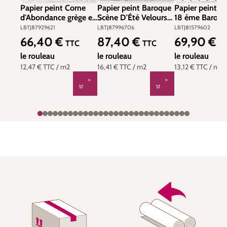
Papier peint Corne
Papier peint Baroque
Papier peint R
d'Abondance grège et
Scène D'Été Velours
18 ème Baroqu
fusain - Les Belles
bleu et argenté - Les
et doré - Les B
LBTJ87929621
LBTJ87996706
LBTJ81579602
Toiles De Jouy de
Belles Toiles De Jouy
Toiles De Jouy
66,40 €
87,40 €
69,90 €
Prix régulier :
Prix régulier :
Prix régulier :
TTC
TTC
T
Casadéco | Réf.
de Casadéco | Réf.
Casadéco | Réf
LBTJ87929621
le rouleau
LBTJ87996706
le rouleau
LBTJ81579602
le rouleau
12,47 €
TTC
/ m2
16,41 €
TTC
/ m2
13,12 €
TTC
/ m2