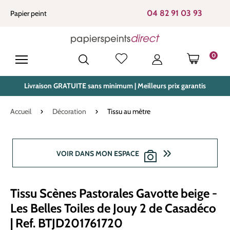
tenu principal
04 82 91 03 93
Papier peint
0
LE PANIE
Livraison GRATUITE sans minimum | Meilleurs prix garantis
Accueil
Décoration
Tissu au mètre
Ignorer la galerie d'images
VOIR DANS MON ESPACE
Tissu Scènes Pastorales Gavotte beige -
Les Belles Toiles de Jouy 2 de Casadéco
| Ref. BTJD201761720