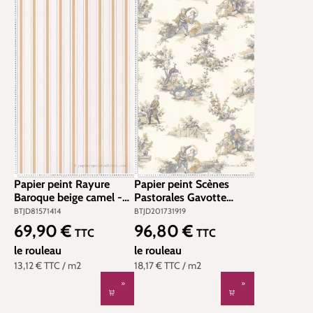
Papier peint Rayure
Papier peint Scènes
Baroque beige camel -
Pastorales Gavotte
Les Belles Toiles De Jouy
beige lin - Les Belles
BTJD81571414
BTJD201731919
2 de Casadéco | Réf.
Toiles De Jouy 2 de
69,90 €
96,80 €
Prix régulier :
Prix régulier :
TTC
TTC
BTJD81571414
Casadéco | Réf.
le rouleau
BTJD201731919
le rouleau
13,12 €
TTC
/ m2
18,17 €
TTC
/ m2