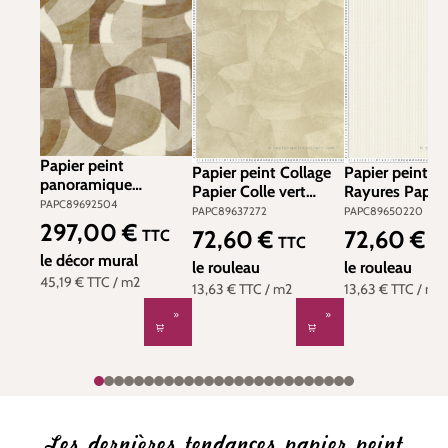
Papier peint
Papier peint Collage
Papier peint Fi
panoramique
Papier Colle vert
Rayures Papier
Graphique Rêves de
PAPC89692504
amande - Papercraft
blanc ivoire -
PAPC89637272
PAPC89650220
Papier L beige
297,00 €
de Casadéco | Réf.
Papercraft de
Prix régulier :
72,60 €
72,60 €
TTC
Prix régulier :
Prix régulier :
212X310 - Papercraft
TTC
T
PAPC89637272
Casadéco | Réf
de Casadéco | Réf.
le décor mural
le rouleau
PAPC896502
le rouleau
PAPC89692504
45,19 €
TTC
/ m2
13,63 €
TTC
/ m2
13,63 €
TTC
/ m2
Les dernières tendances papier peint