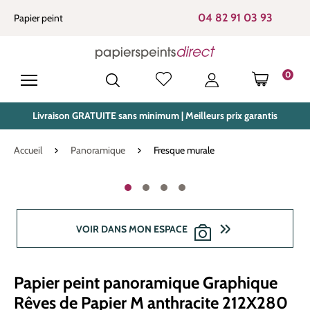
tenu principal
04 82 91 03 93
Papier peint
0
LE PANIE
Livraison GRATUITE sans minimum | Meilleurs prix garantis
Accueil
Panoramique
Fresque murale
Ignorer la galerie d'images
VOIR DANS MON ESPACE
Papier peint panoramique Graphique
Rêves de Papier M anthracite 212X280