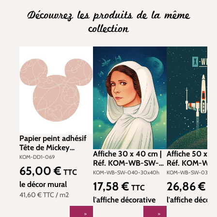
Découvrez les produits de la même
collection
Papier peint adhésif
Tête de Mickey
Affiche 30 x 40 cm |
Affiche 50 x 7
Knotted Disney -
KOM-DD1-069
Réf. KOM-WB-SW-
Réf. KOM-WB
Papier peint Komar
65,00 €
Prix régulier :
040-30x40h
033-50x70h
TTC
KOM-WB-SW-040-30x40h
KOM-WB-SW-033-5
Into Wonderland
17,58 €
26,86 €
le décor mural
Prix régulier :
Prix régulier :
TTC
TT
41,60 €
TTC
/ m2
l'affiche décorative
l'affiche décora