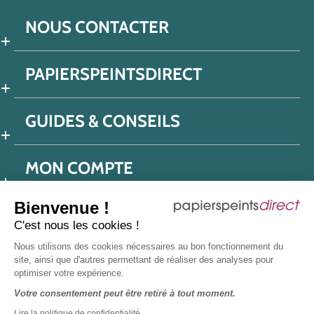
NOUS CONTACTER
PAPIERSPEINTSDIRECT
GUIDES & CONSEILS
MON COMPTE
Bienvenue !
C'est nous les cookies !
Conditions générales de ventes
Nous utilisons des cookies nécessaires au bon fonctionnement du
Politique de confidentialité
Mentions légales
site, ainsi que d'autres permettant de réaliser des analyses pour
optimiser votre expérience.
Protection données réseaux sociaux
Votre consentement peut être retiré à tout moment.
Déclaration d'accessibilité
Plan du site
Presse
Lire la politique de confidentialité