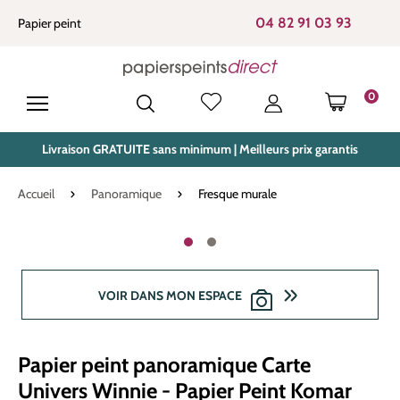
tenu principal
04 82 91 03 93
Papier peint
0
LE PANIE
Livraison GRATUITE sans minimum | Meilleurs prix garantis
Accueil
Panoramique
Fresque murale
Ignorer la galerie d'images
VOIR DANS MON ESPACE
Papier peint panoramique Carte
Univers Winnie - Papier Peint Komar