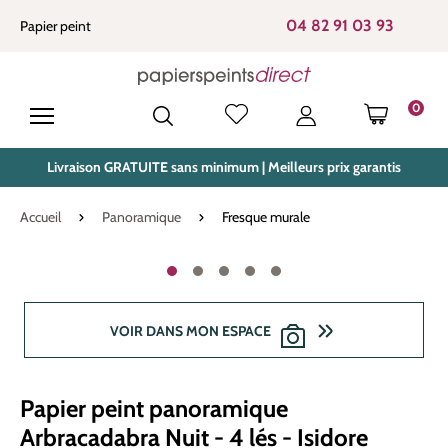
tenu principal
04 82 91 03 93
Papier peint
0
LE PANIE
Livraison GRATUITE sans minimum | Meilleurs prix garantis
Accueil
Panoramique
Fresque murale
Ignorer la galerie d'images
VOIR DANS MON ESPACE
Papier peint panoramique
Arbracadabra Nuit - 4 lés - Isidore