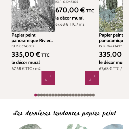
Grisaille A+B -
ISLR-06243305
1/2/3/4/5/6 - Isidore
670,00 €
Prix régulier :
TTC
Leroy
le décor mural
67,68 €
TTC
/ m2
Papier peint
Papier peint
panoramique Riviera
panoramique R
Grisaille B - 4/5/6 -
Naturel B - 4/5
ISLR-06243302
ISLR-06243402
Isidore Leroy
Isidore Leroy
335,00 €
335,00 €
Prix régulier :
Prix régulier :
TTC
le décor mural
le décor mural
67,68 €
TTC
/ m2
67,68 €
TTC
/ m2
Les dernières tendances papier peint