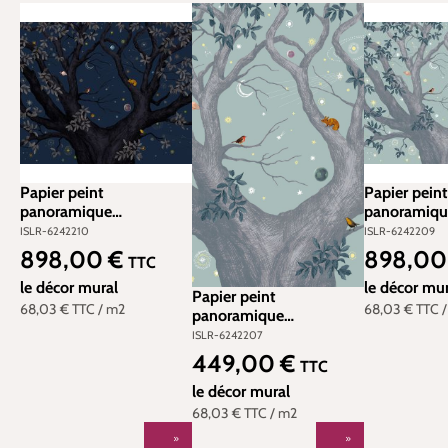
Papier peint
Papier peint
panoramique
panoramiqu
Arbracadabra Nuit - 8
Arbracadabra
ISLR-6242210
ISLR-6242209
lés - Isidore Leroy
- Isidore Le
898,00 €
898,00
Prix régulier :
Prix régulier
TTC
le décor mural
le décor mur
Papier peint
68,03 €
TTC
/ m2
68,03 €
TTC
panoramique
Arbracadabra Jour - 4 lés
ISLR-6242207
- Isidore Leroy
449,00 €
Prix régulier :
TTC
le décor mural
68,03 €
TTC
/ m2