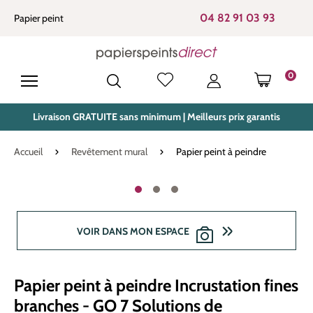
tenu principal
04 82 91 03 93
Papier peint
0
LE PANIE
Livraison GRATUITE sans minimum | Meilleurs prix garantis
Accueil
Revêtement mural
Papier peint à peindre
Ignorer la galerie d'images
VOIR DANS MON ESPACE
Papier peint à peindre Incrustation fines
branches - GO 7 Solutions de