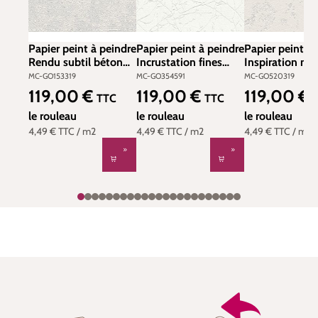
Papier peint à peindre
Papier peint à peindre
Papier peint à 
Rendu subtil béton
Incrustation fines
Inspiration mur
ciré - GO 7 Solutions
branches - GO 7
béton ciré - G
MC-GO153319
MC-GO354591
MC-GO520319
de Montecolino | Réf.
Solutions de
Solutions de
119,00 €
119,00 €
119,00 €
Prix régulier :
Prix régulier :
Prix régulier :
TTC
TTC
MC-GO153319
Montecolino | Réf.
Montecolino | 
le rouleau
MC-GO354591
le rouleau
MC-GO520319
le rouleau
4,49 €
TTC
/ m2
4,49 €
TTC
/ m2
4,49 €
TTC
/ m2