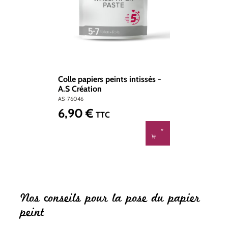
Colle papiers peints intissés -
A.S Création
AS-76046
6,90 €
Prix régulier :
TTC
Nos conseils pour la pose du papier
peint