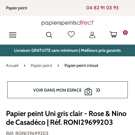
tenu principal
04 82 91 03 93
Papier peint
0
LE PANIE
Livraison GRATUITE sans minimum | Meilleurs prix garantis
Accueil
Papier peint
Papier peint intissé
Ignorer la galerie d'images
VOIR DANS MON ESPACE
Papier peint Uni gris clair - Rose & Nino
de Casadéco | Réf. RONI29699203
Réf: RONI29699203