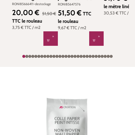
et Pois Babord bleu -
Rose & Nino de
RONI85666411-destockage
RONI85647576
le mètre linéai
Rose & Nino de
Casadéco | Réf.
20,00 €
51,50 €
Prix de vente :
Prix régulier :
Prix régulier :
30,53 €
TTC
/ m
TTC
51,50 €
Casadéco
RONI85647576
TTC
le rouleau
le rouleau
3,75 €
TTC
/ m2
9,67 €
TTC
/ m2