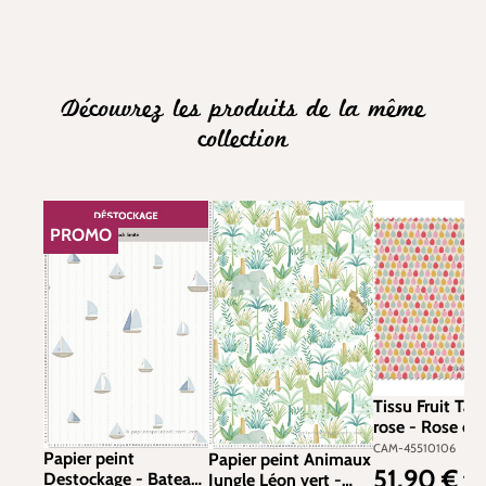
Découvrez les produits de la même
collection
PROMO
RÉDUCTION
Tissu Fruit Taq
rose - Rose et
de Camengo | R
CAM-45510106
Papier peint
Papier peint Animaux
CAM-4551010
51,90 €
Prix régulier :
Destockage - Bateau
Jungle Léon vert -
TT