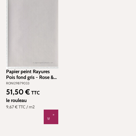
Papier peint Rayures
Pois fond gris - Rose &
Nino de Casadéco | Réf.
RONI29879033
RONI29879033
51,50 €
Prix régulier :
TTC
le rouleau
9,67 €
TTC
/ m2