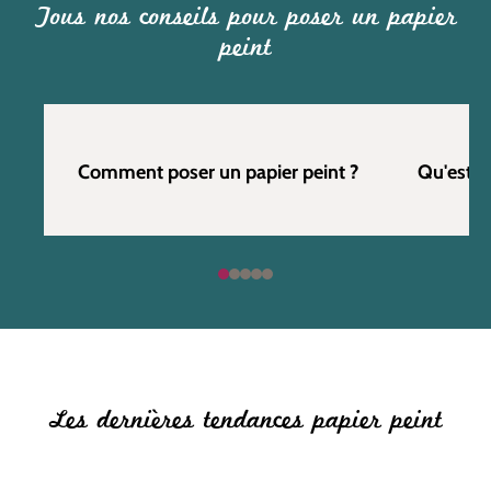
Tous nos conseils pour poser un papier
peint
Comment poser un papier peint ?
Qu'est c
Les dernières tendances papier peint