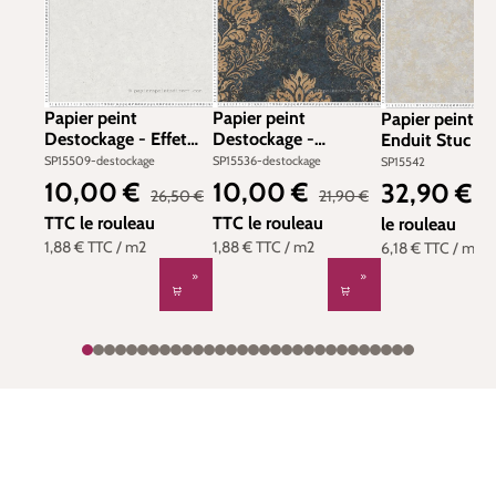
Papier peint
Papier peint
Papier peint F
Destockage - Effet
Destockage -
Enduit Stuc gri
Béton crème -
Baroque Damasse
mastic - Metro
SP15509-destockage
SP15536-destockage
SP15542
Metropolitan Stories
noir nuit -
Stories 2 d'AS
10,00 €
10,00 €
32,90 €
Prix de vente :
Prix de vente :
Prix régulier :
Prix régulier :
Prix régulier :
T
26,50 €
21,90 €
2 d'AS Création
Metropolitan Stories
Création | Réf.
TTC
le rouleau
2 d'AS Création
TTC
le rouleau
SP15542
le rouleau
1,88 €
TTC
/ m2
1,88 €
TTC
/ m2
6,18 €
TTC
/ m2