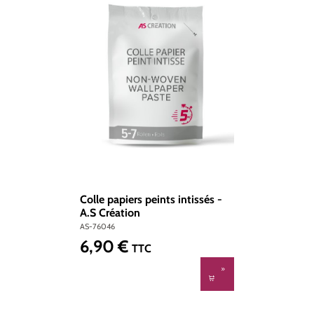
Colle papiers peints intissés -
A.S Création
AS-76046
6,90 €
Prix régulier :
TTC