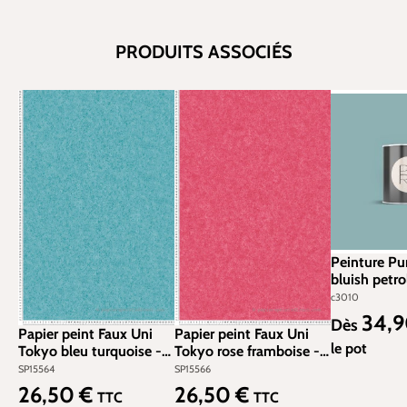
PRODUITS ASSOCIÉS
Peinture Pur
bluish petro
c3010
34,
Prix régulier
Dès
Papier peint Faux Uni
Papier peint Faux Uni
le pot
Tokyo bleu turquoise -
Tokyo rose framboise -
Metropolitan Stories 2
Metropolitan Stories 2
SP15564
SP15566
d'AS Création | Réf.
d'AS Création | Réf.
26,50 €
26,50 €
Prix régulier :
Prix régulier :
TTC
TTC
SP15564
SP15566