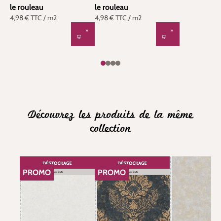
le rouleau
le rouleau
4,98 €
TTC
/ m2
4,98 €
TTC
/ m2
Découvrez les produits de la même
collection
PROMO
PROMO
RÉDUCTION
RÉDUCTION