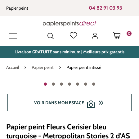
tenu principal
04 82 91 03 93
Papier peint
0
LE PANIE
Livraison GRATUITE sans minimum | Meilleurs prix garantis
Accueil
Papier peint
Papier peint intissé
Ignorer la galerie d'images
VOIR DANS MON ESPACE
Papier peint Fleurs Cerisier bleu
turquoise - Metropolitan Stories 2 d'AS