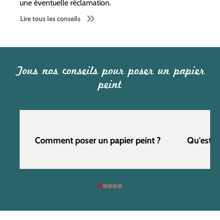
une éventuelle réclamation.
Lire tous les conseils
Tous nos conseils pour poser un papier
peint
Comment poser un papier peint ?
Qu'est c