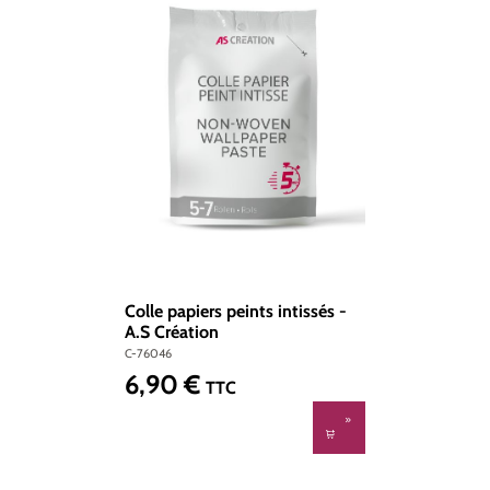
Colle papiers peints intissés -
A.S Création
C-76046
6,90 €
Prix régulier :
TTC