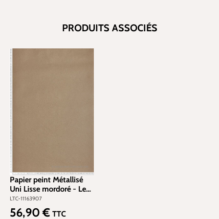
PRODUITS ASSOCIÉS
Papier peint Métallisé
Uni Lisse mordoré - Les
Essentiels de Lutèce |
LTC-11163907
Réf. LTC-11163907
56,90 €
Prix régulier :
TTC