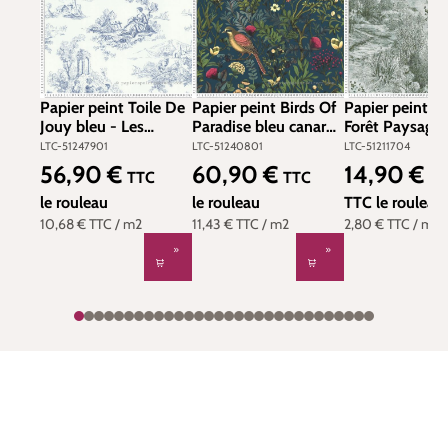
Papier peint Toile De
Papier peint Birds Of
Papier peint To
Jouy bleu - Les
Paradise bleu canard
Forêt Paysage 
Essentiels de Lutèce |
- Les Essentiels de
Les Essentiels 
LTC-51247901
LTC-51240801
LTC-51211704
Réf. LTC-51247901
Lutèce | Réf. LTC-
Lutèce | Réf. L
56,90 €
60,90 €
14,90 €
Prix régulier :
Prix régulier :
Prix de vente 
Pri
TTC
TTC
56
51240801
51211704
le rouleau
le rouleau
TTC
le rouleau
10,68 €
TTC
/ m2
11,43 €
TTC
/ m2
2,80 €
TTC
/ m2