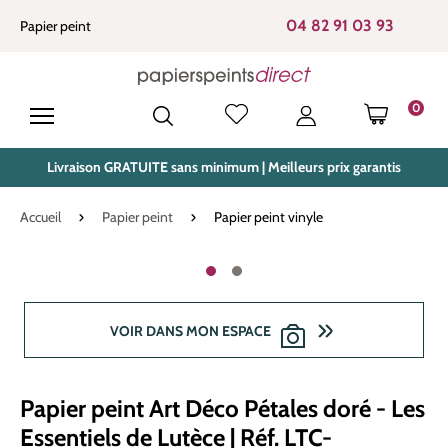
tenu principal
04 82 91 03 93
Papier peint
0
LE PANIE
Livraison GRATUITE sans minimum | Meilleurs prix garantis
Accueil
Papier peint
Papier peint vinyle
Ignorer la galerie d'images
VOIR DANS MON ESPACE
Papier peint Art Déco Pétales doré - Les
Essentiels de Lutèce | Réf. LTC-