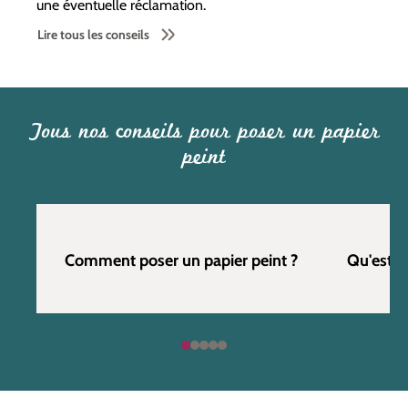
une éventuelle réclamation.
Lire tous les conseils
Tous nos conseils pour poser un papier
peint
Comment poser un papier peint ?
Qu'est c