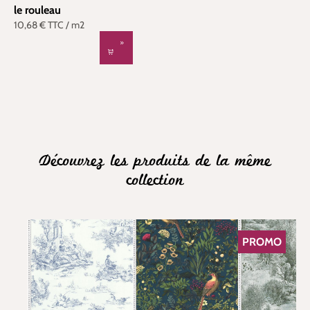
le rouleau
10,68 €
TTC
/ m2
Découvrez les produits de la même
collection
PROMO
RÉDUCTION