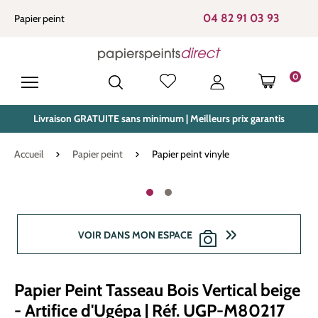
tenu principal
04 82 91 03 93
Papier peint
0
LE PANIE
Livraison GRATUITE sans minimum | Meilleurs prix garantis
Accueil
Papier peint
Papier peint vinyle
Ignorer la galerie d'images
VOIR DANS MON ESPACE
Papier Peint Tasseau Bois Vertical beige
- Artifice d'Ugépa | Réf. UGP-M80217