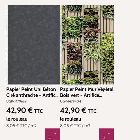
Papier Peint Uni Béton
Papier Peint Mur Végétal
Ciré anthracite - Artifice
Bois vert - Artifice
d'Ugépa | Réf. UGP-
d'Ugépa | Réf. UGP-
UGP-M79639
UGP-M79404
M79639
M79404
42,90 €
42,90 €
Prix régulier :
Prix régulier :
TTC
TTC
le rouleau
le rouleau
8,05 €
TTC
/ m2
8,05 €
TTC
/ m2