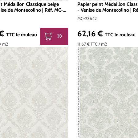
nt Médaillon Classique beige
Papier peint Médaillon Class
nise de Montecolino | Réf. MC-
- Venise de Montecolino | R
MC-23642
 €
62,16 €
er :
Prix régulier :
TTC
le rouleau
TTC
le rouleau
/ m2
11,67 €
TTC
/ m2