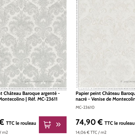
nt Château Baroque argenté -
Papier peint Château Baroqu
Montecolino | Réf. MC-23611
nacré - Venise de Montecoli
23610
MC-23610
 €
74,90 €
er :
Prix régulier :
TTC
le rouleau
TTC
le rouleau
/ m2
14,06 €
TTC
/ m2