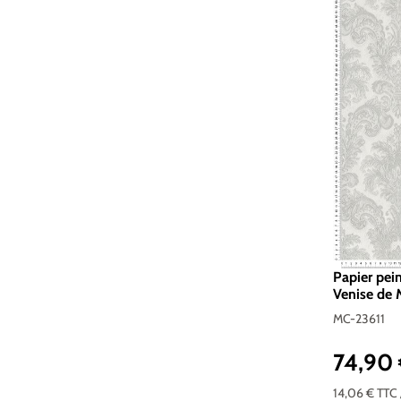
Papier pei
Venise de 
MC-23611
74,90
Prix réguli
14,06 €
TTC