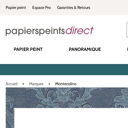
recherche
Passer à la navigation principale
Papier peint
Espace Pro
Garanties & Retours
PAPIER PEINT
PANORAMIQUE
Accueil
Marques
Montecolino