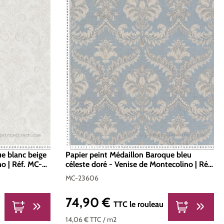
e blanc beige
Papier peint Médaillon Baroque bleu
no | Réf. MC-
céleste doré - Venise de Montecolino | Réf.
MC-23606
MC-23606
74,90 €
Prix régulier :
TTC
le rouleau
14,06 €
TTC
/ m2