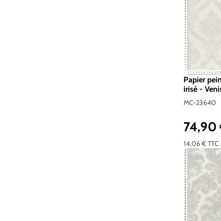
Papier pein
irisé - Ven
23640
MC-23640
74,90
Prix réguli
14,06 €
TTC