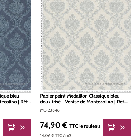
sique bleu
Papier peint Médaillon Classique bleu
ecolino | Réf.
doux irisé - Venise de Montecolino | Réf.
MC-23646
MC-23646
74,90 €
Prix régulier :
TTC
le rouleau
14,06 €
TTC
/ m2