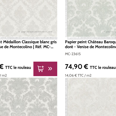
t Médaillon Classique blanc gris
Papier peint Château Baroqu
ise de Montecolino | Réf. MC-
doré - Venise de Montecolin
23615
MC-23615
 €
74,90 €
er :
Prix régulier :
TTC
le rouleau
TTC
le rouleau
/ m2
14,06 €
TTC
/ m2