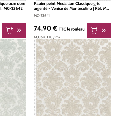
ique ocre doré
Papier peint Médaillon Classique gris
éf. MC-23642
argenté - Venise de Montecolino | Réf. MC-
23641
MC-23641
74,90 €
Prix régulier :
TTC
le rouleau
14,06 €
TTC
/ m2