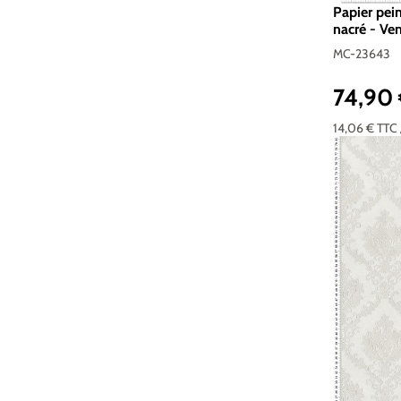
Papier pei
nacré - Ve
23643
MC-23643
74,90
Prix réguli
14,06 €
TTC