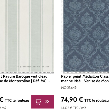
nt Rayure Baroque vert d'eau
Papier peint Médaillon Clas
ise de Montecolino | Réf. MC-
marine irisé - Venise de Mont
MC-23649
MC-23649
 €
74,90 €
er :
Prix régulier :
TTC
le rouleau
TTC
le rouleau
/ m2
14,06 €
TTC
/ m2