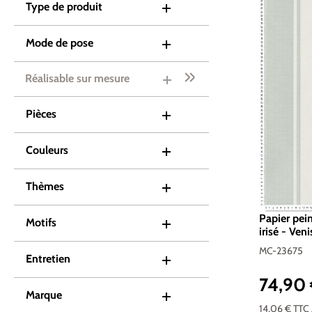
Type de produit
Mode de pose
Réalisable sur mesure
Pièces
Couleurs
Thèmes
Papier pei
Motifs
irisé - Ven
23675
MC-23675
Entretien
74,90
Prix réguli
Marque
14,06 €
TTC