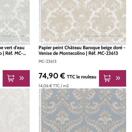
e vert d'eau
Papier peint Château Baroque beige doré -
o | Réf. MC-
Venise de Montecolino | Réf. MC-23613
MC-23613
74,90 €
Prix régulier :
TTC
le rouleau
14,06 €
TTC
/ m2