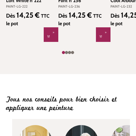
Loft White n°222
Flint n°236
Cool Arbour
PAINT-LG-222
PAINT-LG-236
PAINT-LG-232
14,25 €
14,25 €
14,2
Prix régulier :
Prix régulier :
Prix régulier
Dès
Dès
Dès
TTC
TTC
le pot
le pot
le pot
Tous nos conseils pour bien choisir et
appliquer une peinture