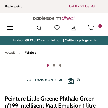
tenu principal
04 82 91 03 93
Papier peint
0
LE PANIE
Livraison GRATUITE sans minimum | Meilleurs prix garantis
Accueil
Peinture
Ignorer la galerie d'images
VOIR DANS MON ESPACE
Peinture Little Greene Phthalo Green
n°199 Intelligent Matt Emulsion 1 litre