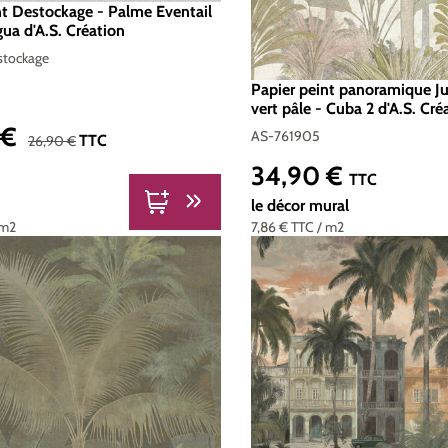
nt Destockage - Palme Eventail
gua d'A.S. Création
stockage
Papier peint panoramique Ju
vert pâle - Cuba 2 d'A.S. Cré
761905
 €
AS-761905
nte :
Prix régulier :
TTC
26,90 €
34,90 €
Prix régulier :
TTC
le décor mural
 m2
7,86 €
TTC
/ m2