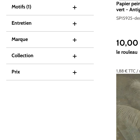
Papier pei
Motifs
(1)
vert - Anti
SP15925-de
Entretien
Marque
10,00
Prix de ve
le rouleau
Collection
1,88 €
TTC
/
Prix