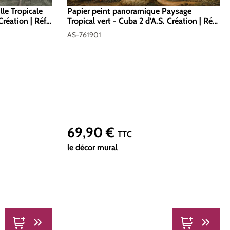
le Tropicale
Papier peint panoramique Paysage
Création | Réf.
Tropical vert - Cuba 2 d'A.S. Création | Réf.
AS-761901
AS-761901
69,90 €
Prix régulier :
TTC
le décor mural