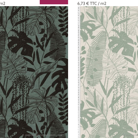
 m2
6,73 €
TTC
/ m2