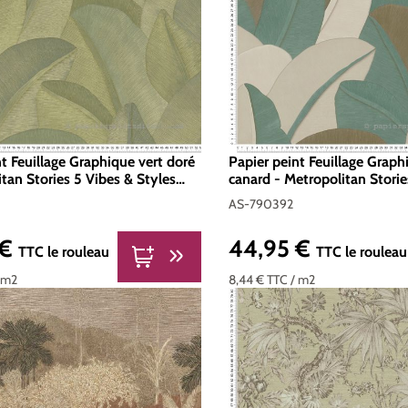
t Feuillage Graphique vert doré
Papier peint Feuillage Graph
tan Stories 5 Vibes & Styles
canard - Metropolitan Storie
ation | Réf. AS-790394
Styles d'A.S. Création | Réf
AS-790392
 €
44,95 €
er :
Prix régulier :
TTC
le rouleau
TTC
le rouleau
 m2
8,44 €
TTC
/ m2