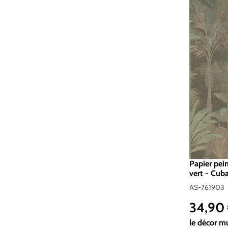
Papier pei
vert - Cuba
761903
AS-761903
34,90
Prix réguli
le décor m