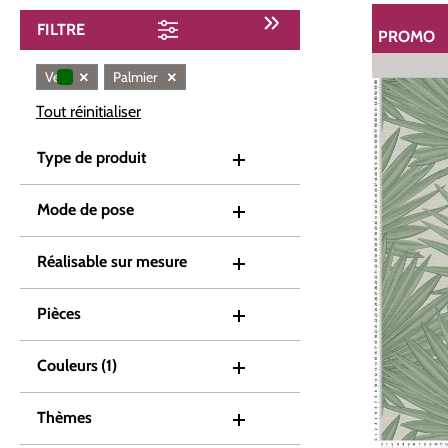
FILTRE
PROMO
RÉDUCTI
×
×
Vert
Palmier
Tout réinitialiser
Type de produit
Mode de pose
Réalisable sur mesure
Pièces
Couleurs
(1)
Thèmes