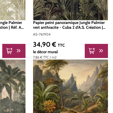
ngle Palmier
Papier peint panoramique Jungle Palmier
ation | Réf. AS-
vert anthracite - Cuba 2 d'A.S. Création |
Réf. AS-761904
AS-761904
34,90 €
Prix régulier :
TTC
le décor mural
7,86 €
TTC
/ m2