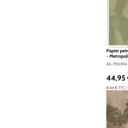
Papier pein
- Metropoli
d'A.S. Cré
AS-790394
44,95
Prix réguli
8,44 €
TTC
/