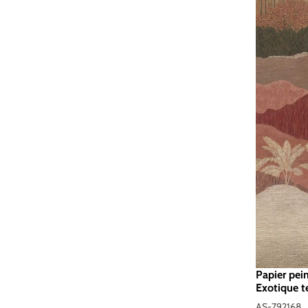
Papier pei
Exotique t
5 Vibes & S
AS-792168