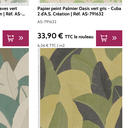
aves vert
Papier peint Palmier Oasis vert gris - Cuba
n | Réf. AS-
2 d'A.S. Création | Réf. AS-791632
AS-791632
33,90 €
Prix régulier :
TTC
le rouleau
6,36 €
TTC
/ m2