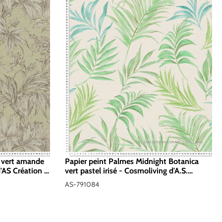
e vert amande
Papier peint Palmes Midnight Botanica
d'AS Création |
vert pastel irisé - Cosmoliving d'A.S.
Création | Réf. AS-791084
AS-791084