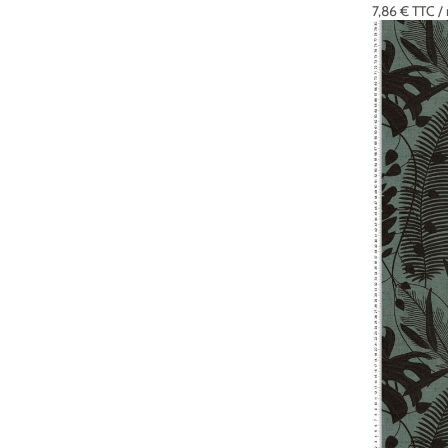
7,86 €
TTC
/