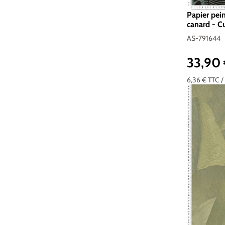
Papier pei
canard - Cu
791644
AS-791644
33,90
Prix réguli
6,36 €
TTC
/