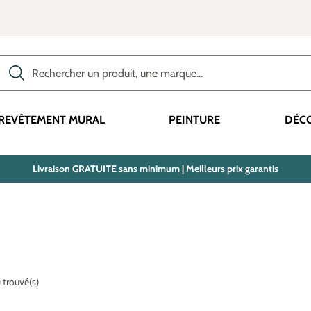
Rechercher des produits, des catégories, des termes, etc.
REVÊTEMENT MURAL
PEINTURE
DÉC
Livraison GRATUITE sans minimum | Meilleurs prix garantis
) trouvé(s)