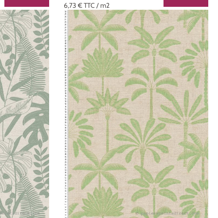
6,73 €
TTC
/ m2