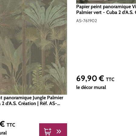
Papier peint panoramique Vil
Palmier vert - Cuba 2 d'A.S. 
AS-761902
AS-761902
69,90 €
Prix régulier :
TTC
le décor mural
nt panoramique Jungle Palmier
 2 d'A.S. Création | Réf. AS-
 €
er :
TTC
ural