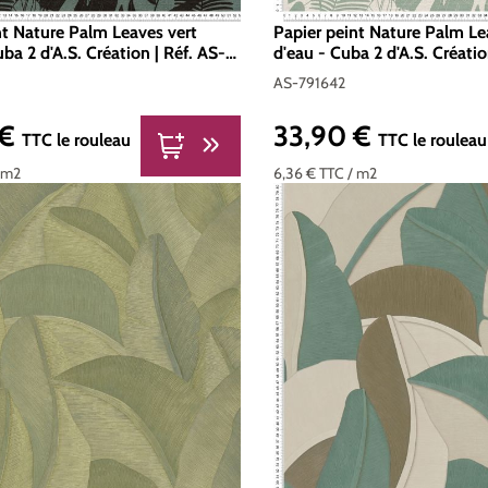
nt Nature Palm Leaves vert
Papier peint Nature Palm Le
ba 2 d'A.S. Création | Réf. AS-
d'eau - Cuba 2 d'A.S. Créatio
791642
AS-791642
 €
33,90 €
er :
Prix régulier :
TTC
le rouleau
TTC
le rouleau
 m2
6,36 €
TTC
/ m2