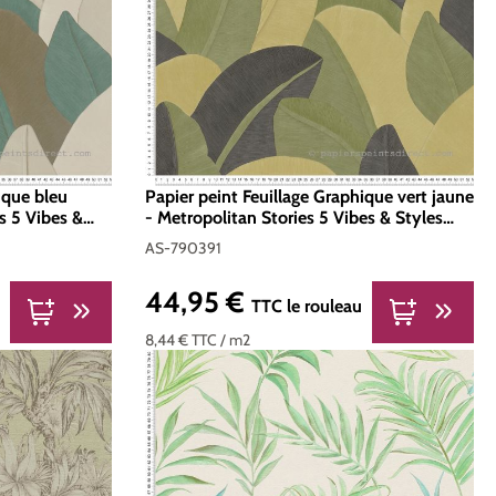
ique bleu
Papier peint Feuillage Graphique vert jaune
s 5 Vibes &
- Metropolitan Stories 5 Vibes & Styles
. AS-790392
d'A.S. Création | Réf. AS-790391
AS-790391
44,95 €
Prix régulier :
TTC
le rouleau
8,44 €
TTC
/ m2