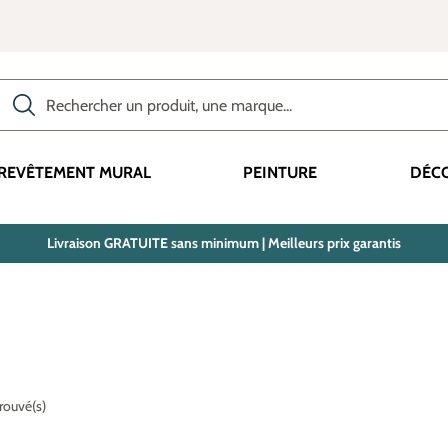
Rechercher des produits, des catégories, des termes, etc.
REVÊTEMENT MURAL
PEINTURE
DÉC
Livraison GRATUITE sans minimum | Meilleurs prix garantis
trouvé(s)