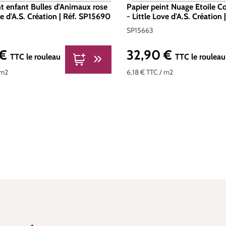
nt enfant Bulles d'Animaux rose
Papier peint Nuage Etoile Cœ
ve d'A.S. Création | Réf. SP15690
- Little Love d'A.S. Création
SP15663
 €
32,90 €
er :
Prix régulier :
TTC
le rouleau
TTC
le rouleau
 m2
6,18 €
TTC
/ m2