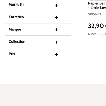
Papier pei
Motifs
(1)
- Little Lo
SP15690
Entretien
32,90
Prix réguli
Marque
6,18 €
TTC
/
Collection
Prix