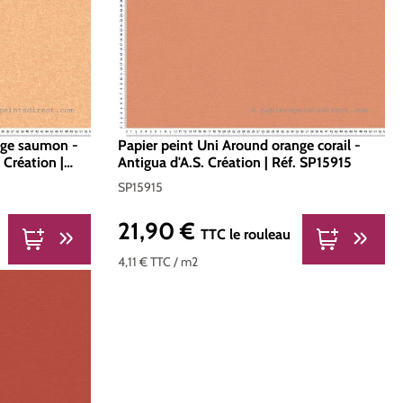
nge saumon -
Papier peint Uni Around orange corail -
 Création |
Antigua d'A.S. Création | Réf. SP15915
SP15915
21,90 €
Prix régulier :
TTC
le rouleau
4,11 €
TTC
/ m2