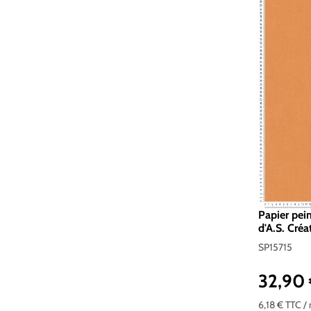
Papier pein
d'A.S. Créa
SP15715
32,90
Prix réguli
6,18 €
TTC
/