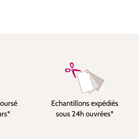
boursé
Echantillons expédiés
urs*
sous 24h ouvrées*