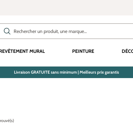
Rechercher des produits, des catégories, des termes, etc.
REVÊTEMENT MURAL
PEINTURE
DÉC
Livraison GRATUITE sans minimum | Meilleurs prix garantis
trouvé(s)