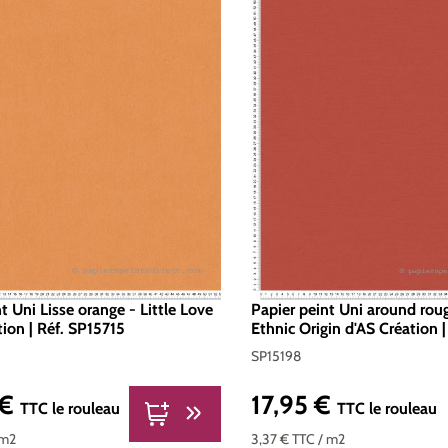
t Uni Lisse orange - Little Love
Papier peint Uni around roug
tion | Réf. SP15715
Ethnic Origin d'AS Création 
SP15198
 €
17,95 €
er :
Prix régulier :
TTC
le rouleau
TTC
le rouleau
 m2
3,37 €
TTC
/ m2