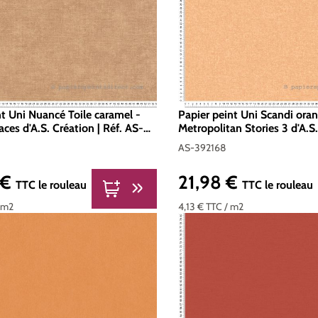
nt Uni Nuancé Toile caramel -
Papier peint Uni Scandi ora
ces d'A.S. Création | Réf. AS-
Metropolitan Stories 3 d'A.S.
Réf. AS-392168
AS-392168
 €
21,98 €
er :
Prix régulier :
TTC
le rouleau
TTC
le rouleau
 m2
4,13 €
TTC
/ m2