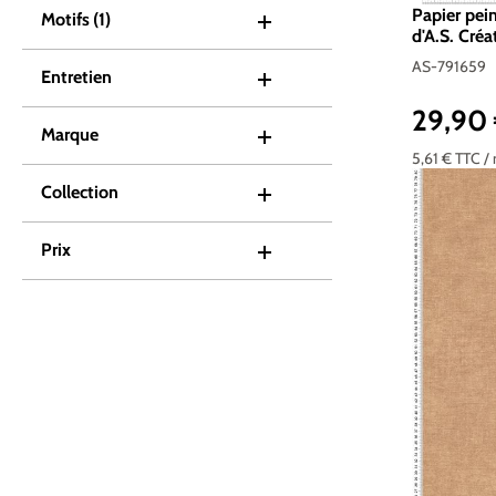
Papier pei
Motifs
(1)
d'A.S. Créa
AS-791659
Entretien
29,90
Prix réguli
Marque
5,61 €
TTC
/
Collection
Prix