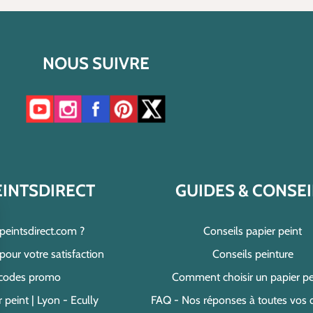
NOUS SUIVRE
Accéder à notre chaîne YouTube
Accéder à notre compte Instagram
Accéder à notre page Facebook
Accéder à notre compte Pinterest
Accéder à notre compte Twitter/X
EINTSDIRECT
GUIDES & CONSEI
speintsdirect.com ?
Conseils papier peint
ur votre satisfaction
Conseils peinture
 codes promo
Comment choisir un papier pe
 peint | Lyon - Ecully
FAQ - Nos réponses à toutes vos 