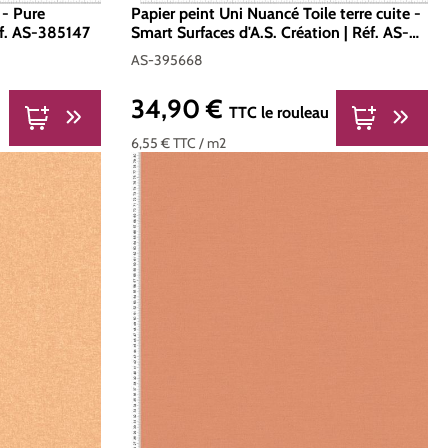
 - Pure
Papier peint Uni Nuancé Toile terre cuite -
éf. AS-385147
Smart Surfaces d'A.S. Création | Réf. AS-
395668
AS-395668
34,90 €
Prix régulier :
u
TTC
le rouleau
6,55 €
TTC
/ m2