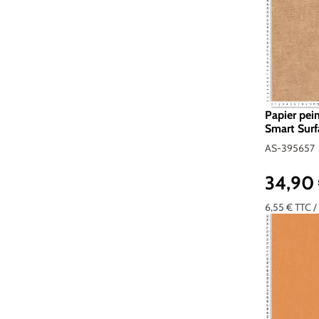
Papier pei
Smart Surfa
395657
AS-395657
34,90
Prix réguli
6,55 €
TTC
/