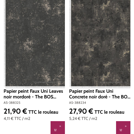
Papier peint Faux Uni Leaves
Papier peint Faux Uni
noir mordoré - The BOS
Concrete noir doré - The BOS
d'A.S. Création | Réf. AS-
d'A.S. Création | Réf. AS-
AS-388325
AS-388234
388325
388234
21,90 €
27,90 €
Prix régulier :
Prix régulier :
TTC
le rouleau
TTC
le rouleau
4,11 €
TTC
/ m2
5,24 €
TTC
/ m2