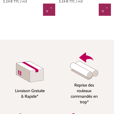
5,24 €
TTC
/ m2
5,24 €
TTC
/ m2
Reprise des
Livraison Gratuite
rouleaux
& Rapide*
commandés en
trop*