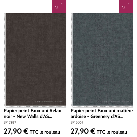
Papier peint Faux uni Relax
Papier peint Faux uni matière
noir - New Walls d'AS
ardoise - Greenery d'AS
Création | Réf. SP15287
Création | Réf. SP15051
SP15287
SP15051
27,90 €
27,90 €
Prix régulier :
Prix régulier :
TTC
le rouleau
TTC
le rouleau