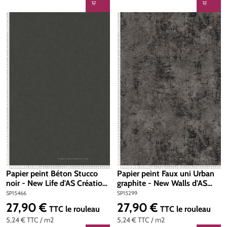
Papier peint Béton Stucco
Papier peint Faux uni Urban
noir - New Life d'AS Création
graphite - New Walls d'AS
| Réf. SP15466
Création | Réf. SP15299
SP15466
SP15299
27,90 €
27,90 €
Prix régulier :
Prix régulier :
TTC
le rouleau
TTC
le rouleau
5,24 €
TTC
/ m2
5,24 €
TTC
/ m2