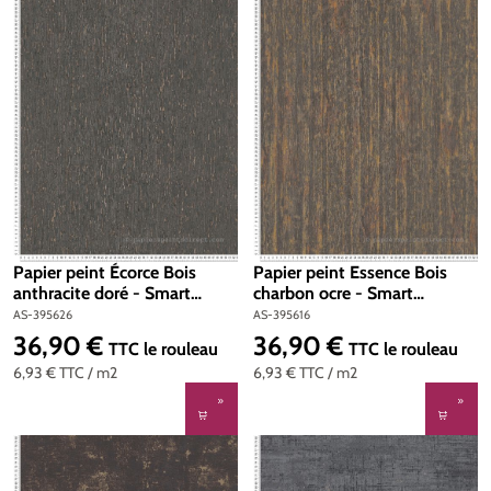
Papier peint Écorce Bois
Papier peint Essence Bois
anthracite doré - Smart
charbon ocre - Smart
Surfaces d'A.S. Création | Réf.
Surfaces d'A.S. Création | Réf.
AS-395626
AS-395616
AS-395626
AS-395616
36,90 €
36,90 €
Prix régulier :
Prix régulier :
TTC
le rouleau
TTC
le rouleau
6,93 €
TTC
/ m2
6,93 €
TTC
/ m2