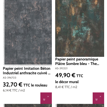
Papier peint panoramique
Plâtre Sombre bleu - The
Wall 2 d'A.S. Création | Réf.
Papier peint Imitation Béton
AS-392321
AS-392321
Industriel anthracite cuivré -
49,90 €
Prix régulier :
TTC
Stories of Life d'A.S. Création
AS-396703
le décor mural
| Réf. AS-396703
32,70 €
Prix régulier :
TTC
le rouleau
8,41 €
TTC
/ m2
6,14 €
TTC
/ m2