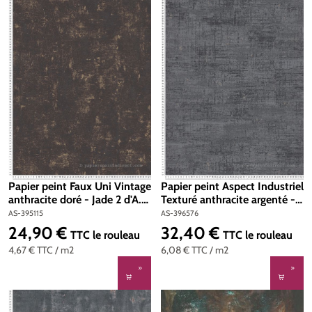
Papier peint Faux Uni Vintage
Papier peint Aspect Industriel
anthracite doré - Jade 2 d'A.S.
Texturé anthracite argenté -
Création | Réf. AS-395115
Stories of Life d'A.S. Création
AS-395115
AS-396576
| Réf. AS-396576
24,90 €
32,40 €
Prix régulier :
Prix régulier :
TTC
le rouleau
TTC
le rouleau
4,67 €
TTC
/ m2
6,08 €
TTC
/ m2