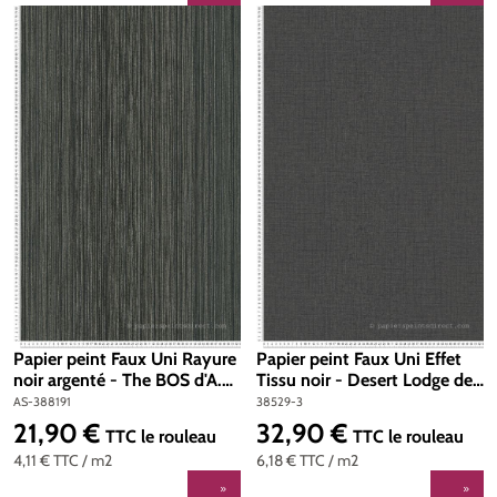
Papier peint Faux Uni Rayure
Papier peint Faux Uni Effet
noir argenté - The BOS d'A.S.
Tissu noir - Desert Lodge de
Création | Réf. AS-388191
Livingwalls | Réf. 38529-3
AS-388191
38529-3
21,90 €
32,90 €
Prix régulier :
Prix régulier :
TTC
le rouleau
TTC
le rouleau
4,11 €
TTC
/ m2
6,18 €
TTC
/ m2