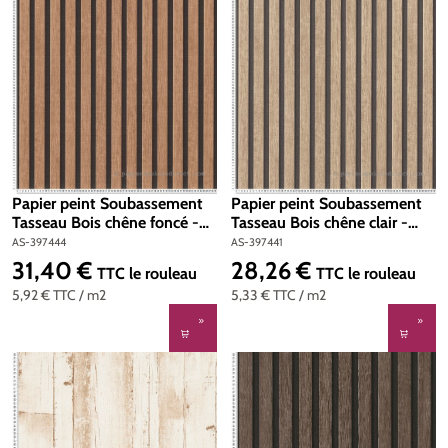
Papier peint Soubassement
Papier peint Soubassement
Tasseau Bois chêne foncé -
Tasseau Bois chêne clair -
Wallpanel d'A.S. Création |
Wallpanel d'A.S. Création |
AS-397444
AS-397441
Réf. AS-397444
Réf. AS-397441
31,40 €
28,26 €
Prix régulier :
Prix régulier :
TTC
le rouleau
TTC
le rouleau
5,92 €
TTC
/ m2
5,33 €
TTC
/ m2