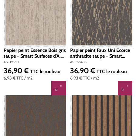
Papier peint Essence Bois gris
Papier peint Faux Uni Écorce
taupe - Smart Surfaces d'A.S.
anthracite taupe - Smart
Création | Réf. AS-395611
Surfaces d'A.S. Création | Réf.
AS-395611
AS-395635
AS-395635
36,90 €
36,90 €
Prix régulier :
Prix régulier :
TTC
le rouleau
TTC
le rouleau
6,93 €
TTC
/ m2
6,93 €
TTC
/ m2