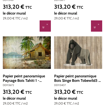
200g/m2 - Standard 400 x
200g/m2 - Standard 400 x
313,20 €
313,20 €
Prix régulier :
Prix régulier :
TTC
TTC
270
270
le décor mural
le décor mural
29,00 €
TTC
/ m2
29,00 €
TTC
/ m2
Papier peint panoramique
Papier peint panoramique
Paysage Bois Tahiti 1 -
Bois Singe Born Tobewild3 -
Référence DD113672 - Intissé
Référence DD113407 -
DD113672
DD113407
200g/m2 - Standard 400 x
Intissé 200g/m2 - Standard
313,20 €
313,20 €
Prix régulier :
Prix régulier :
TTC
TTC
270
400 x 270
le décor mural
le décor mural
29,00 €
TTC
/ m2
29,00 €
TTC
/ m2