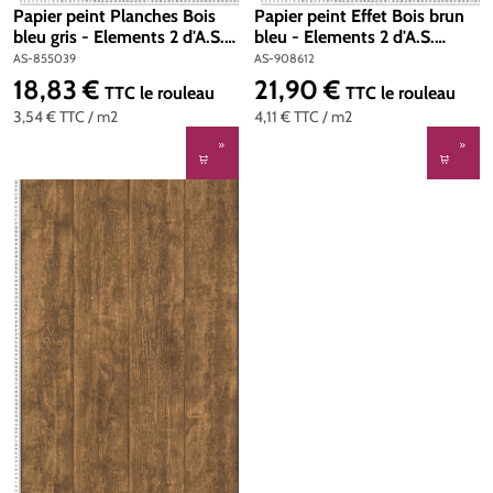
Papier peint Planches Bois
Papier peint Effet Bois brun
bleu gris - Elements 2 d'A.S.
bleu - Elements 2 d'A.S.
Création | Réf. AS-855039
Création | Réf. AS-908612
AS-855039
AS-908612
18,83 €
21,90 €
Prix régulier :
Prix régulier :
TTC
le rouleau
TTC
le rouleau
3,54 €
TTC
/ m2
4,11 €
TTC
/ m2