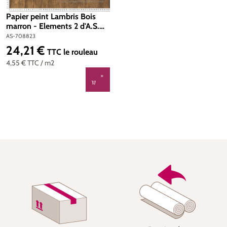
Papier peint Lambris Bois
marron - Elements 2 d'A.S.
Création | Réf. AS-708823
AS-708823
24,21 €
Prix régulier :
TTC
le rouleau
4,55 €
TTC
/ m2