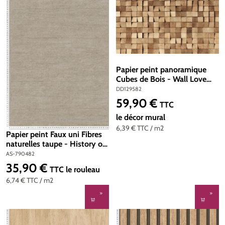
Papier peint panoramique
Cubes de Bois - Wall Love
d'A.S. Création | Réf.
DD129582
DD129582
59,90 €
Prix régulier :
TTC
le décor mural
6,39 €
TTC
/ m2
Papier peint Faux uni Fibres
naturelles taupe - History of
Art 2 d'AS Création | Réf. AS-
AS-790482
790482
35,90 €
Prix régulier :
TTC
le rouleau
6,74 €
TTC
/ m2