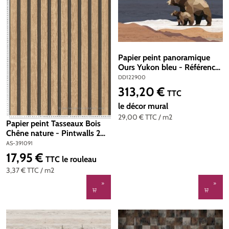
Papier peint panoramique
Ours Yukon bleu - Référence
DD122900 - Intissé
DD122900
200g/m2 - 400 x 270 cm
313,20 €
Prix régulier :
TTC
le décor mural
29,00 €
TTC
/ m2
Papier peint Tasseaux Bois
Chêne nature - Pintwalls 2
d'A.S. Création | Réf. AS-
AS-391091
391091
17,95 €
Prix régulier :
TTC
le rouleau
3,37 €
TTC
/ m2