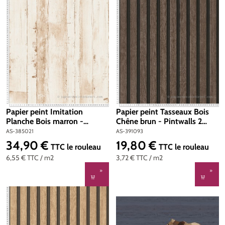
Papier peint Imitation
Papier peint Tasseaux Bois
Planche Bois marron -
Chêne brun - Pintwalls 2
Natural Living d'A.S. Création
d'A.S. Création | Réf. AS-
AS-385021
AS-391093
| Réf. AS-385021
391093
34,90 €
19,80 €
Prix régulier :
Prix régulier :
TTC
le rouleau
TTC
le rouleau
6,55 €
TTC
/ m2
3,72 €
TTC
/ m2