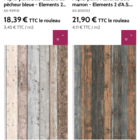
pêcheur bleue - Elements 2
marron - Elements 2 d'A.S.
d'A.S. Création | Réf. AS-
Création | Réf. AS-855053
AS-959141
AS-855053
959141
18,39 €
21,90 €
Prix régulier :
Prix régulier :
TTC
le rouleau
TTC
le rouleau
3,45 €
TTC
/ m2
4,11 €
TTC
/ m2