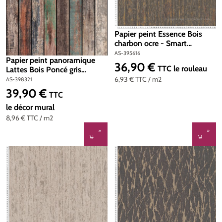
Papier peint Essence Bois
charbon ocre - Smart
Surfaces d'A.S. Création | Réf.
AS-395616
Papier peint panoramique
AS-395616
36,90 €
Prix régulier :
TTC
le rouleau
Lattes Bois Poncé gris
marron - The Wall 3 d'A.S.
6,93 €
TTC
/ m2
AS-398321
Création | Réf. AS-398321
39,90 €
Prix régulier :
TTC
le décor mural
8,96 €
TTC
/ m2