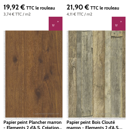
19,92 €
21,90 €
Prix régulier :
Prix régulier :
TTC
le rouleau
TTC
le rouleau
3,74 €
TTC
/ m2
4,11 €
TTC
/ m2
Papier peint Plancher marron
Papier peint Bois Clouté
- Elements 2 d'A.S. Création |
marron - Elements 2 d'A.S.