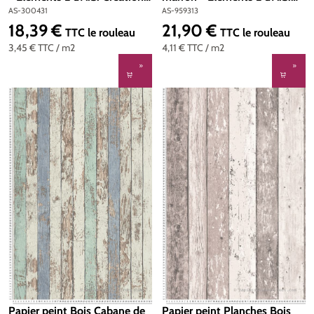
Réf. AS-300431
Création | Réf. AS-959313
AS-300431
AS-959313
18,39 €
21,90 €
Prix régulier :
Prix régulier :
TTC
le rouleau
TTC
le rouleau
3,45 €
TTC
/ m2
4,11 €
TTC
/ m2
Papier peint Bois Cabane de
Papier peint Planches Bois