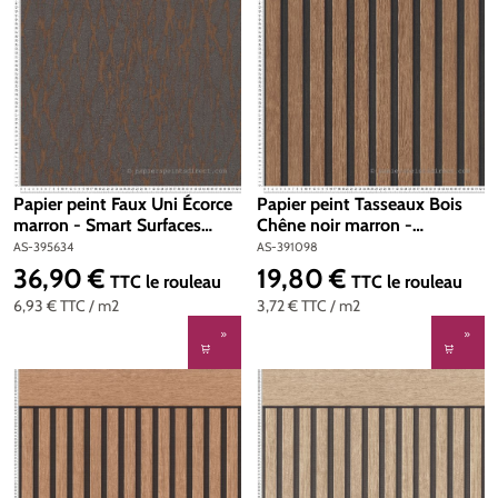
Papier peint Faux Uni Écorce
Papier peint Tasseaux Bois
marron - Smart Surfaces
Chêne noir marron -
d'A.S. Création | Réf. AS-
Pintwalls 2 d'A.S. Création |
AS-395634
AS-391098
395634
Réf. AS-391098
36,90 €
19,80 €
Prix régulier :
Prix régulier :
TTC
le rouleau
TTC
le rouleau
6,93 €
TTC
/ m2
3,72 €
TTC
/ m2