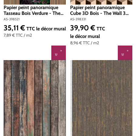
Papier peint panoramique
Papier peint panoramique
Tasseau Bois Verdure - The
Cube 3D Bois - The Wall 3
Wall 3 d'A.S. Création | Réf.
d'A.S. Création | Réf. AS-
AS-398521
AS-398331
AS-398521
398331
35,11 €
39,90 €
Prix régulier :
Prix régulier :
TTC
le décor mural
TTC
7,89 €
TTC
/ m2
le décor mural
8,96 €
TTC
/ m2