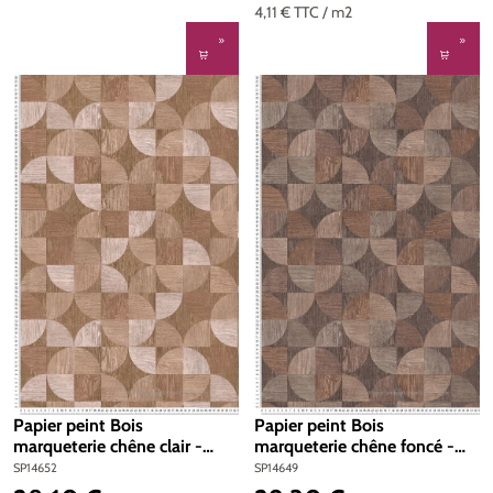
4,11 €
TTC
/ m2
Papier peint Bois
Papier peint Bois
marqueterie chêne clair -
marqueterie chêne foncé -
Metropolitan Stories d'AS
Metropolitan Stories d'AS
SP14652
SP14649
Création | Réf. SP14652
Création | Réf. SP14649