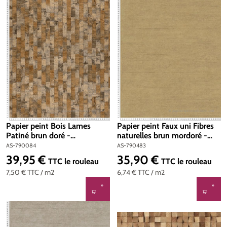
Papier peint Bois Lames
Papier peint Faux uni Fibres
Patiné brun doré -
naturelles brun mordoré -
Metropolitan Stories 5 Vibes
History of Art 2 d'AS Création
AS-790084
AS-790483
& Styles d'A.S. Création | Réf.
| Réf. AS-790483
39,95 €
35,90 €
Prix régulier :
Prix régulier :
TTC
le rouleau
TTC
le rouleau
AS-790084
7,50 €
TTC
/ m2
6,74 €
TTC
/ m2