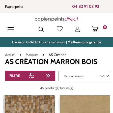
tenu principal
04 82 91 03 93
Papier peint
0
LE PANIE
Livraison GRATUITE sans minimum | Meilleurs prix garantis
Accueil
Marques
AS Création
AS CRÉATION MARRON BOIS
FILTRE
45 produit(s) trouvé(s)