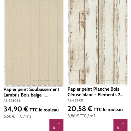
Papier peint Planche Bois
Papier peint Soubassement
Céruse blanc - Elements 2
Lambris Bois beige -
d'A.S. Création | Réf. AS-
Wallpanel d'A.S. Création |
AS-368931
AS-398033
368931
Réf. AS-398033
20,58 €
34,90 €
Prix régulier :
Prix régulier :
TTC
le rouleau
TTC
le rouleau
3,86 €
TTC
/ m2
6,58 €
TTC
/ m2