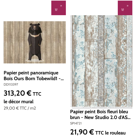
Papier peint panoramique
Bois Ours Born Tobewild1 -
Référence DD113397 - Intissé
DD113397
200g/m2 - Standard 400 x
313,20 €
Prix régulier :
TTC
270
le décor mural
29,00 €
TTC
/ m2
Papier peint Bois fleuri bleu
brun - New Studio 2.0 d'AS
Création | Réf. SP14721
SP14721
21,90 €
Prix régulier :
TTC
le rouleau