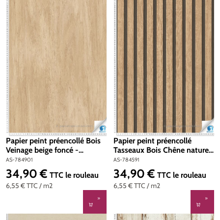
Papier peint préencollé Bois
Papier peint préencollé
Veinage beige foncé -
Tasseaux Bois Chêne nature -
Designdrop d'A.S. Création |
Designdrop d'A.S. Création |
AS-784901
AS-784591
Réf. AS-784901
Réf. AS-784591
34,90 €
34,90 €
Prix régulier :
Prix régulier :
TTC
le rouleau
TTC
le rouleau
6,55 €
TTC
/ m2
6,55 €
TTC
/ m2