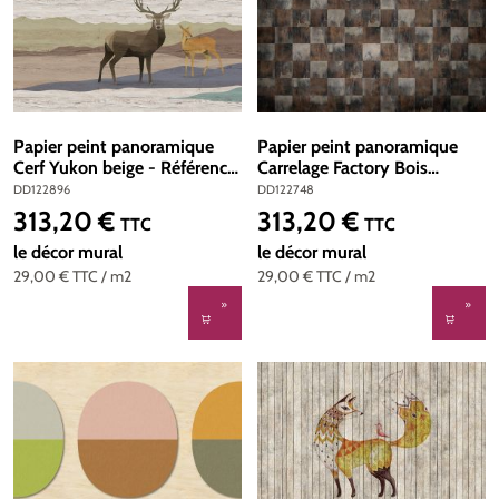
Papier peint panoramique
Papier peint panoramique
Cerf Yukon beige - Référence
Carrelage Factory Bois
DD122896 - Intissé 200g/m2
marron - Référence
DD122896
DD122748
- 400 x 270 cm
DD122748 - Intissé 200g/m2
313,20 €
313,20 €
Prix régulier :
Prix régulier :
TTC
TTC
- 400 x 270 cm
le décor mural
le décor mural
29,00 €
TTC
/ m2
29,00 €
TTC
/ m2