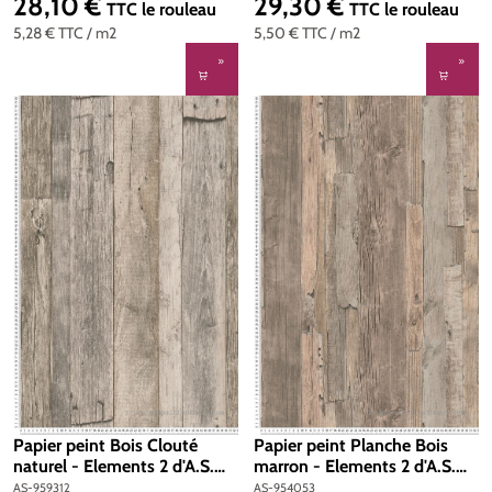
28,10 €
29,30 €
Prix régulier :
Prix régulier :
TTC
le rouleau
TTC
le rouleau
5,28 €
TTC
/ m2
5,50 €
TTC
/ m2
Papier peint Bois Clouté
Papier peint Planche Bois
naturel - Elements 2 d'A.S.
marron - Elements 2 d'A.S.
Création | Réf. AS-959312
Création | Réf. AS-954053
AS-959312
AS-954053