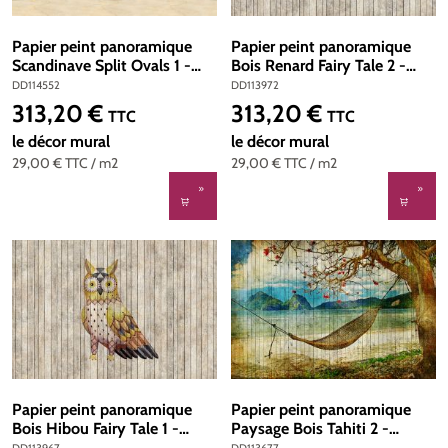
Papier peint panoramique
Papier peint panoramique
Scandinave Split Ovals 1 -
Bois Renard Fairy Tale 2 -
Référence DD114552 - Intissé
Référence DD113972 - Intissé
DD114552
DD113972
200g/m2 - Standard 400 x
200g/m2 - Standard 400 x
313,20 €
313,20 €
Prix régulier :
Prix régulier :
TTC
TTC
270
270
le décor mural
le décor mural
29,00 €
TTC
/ m2
29,00 €
TTC
/ m2
Papier peint panoramique
Papier peint panoramique
Bois Hibou Fairy Tale 1 -
Paysage Bois Tahiti 2 -
Référence DD113967 - Intissé
Référence DD113677 - Intissé
DD113967
DD113677