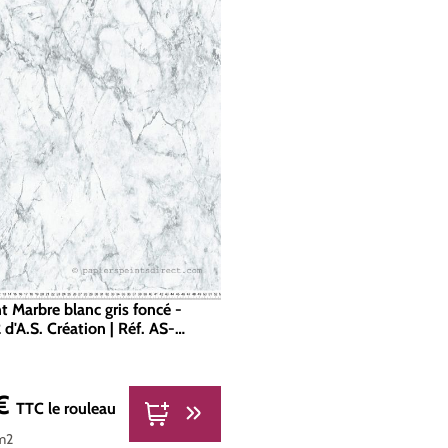
t Marbre blanc gris foncé -
d'A.S. Création | Réf. AS-
 €
er :
TTC
le rouleau
m2