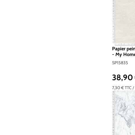
Papier pei
- My Home 
SP15835
SP15835
38,90
Prix réguli
7,30 €
TTC
/