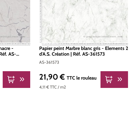
nacre -
Papier peint Marbre blanc gris - Elements 2
 Réf. AS-
d'A.S. Création | Réf. AS-361573
AS-361573
21,90 €
Prix régulier :
TTC
le rouleau
4,11 €
TTC
/ m2