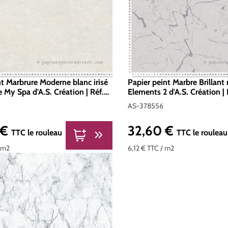
nt Marbrure Moderne blanc irisé
Papier peint Marbre Brillant 
My Spa d'A.S. Création | Réf.
Elements 2 d'A.S. Création |
378556
AS-378556
 €
32,60 €
er :
Prix régulier :
TTC
le rouleau
TTC
le rouleau
 m2
6,12 €
TTC
/ m2