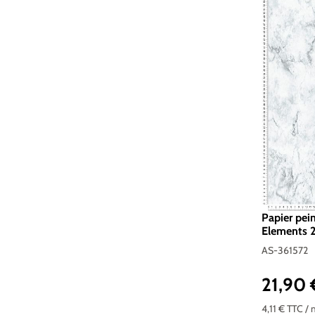
Papier pein
Elements 2 
361572
AS-361572
21,90
Prix réguli
4,11 €
TTC
/ 