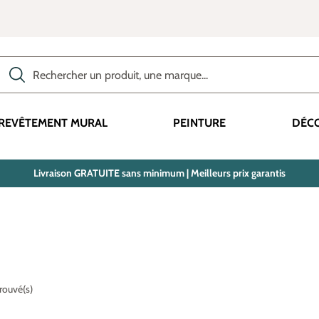
Rechercher des produits, des catégories, des termes, etc.
REVÊTEMENT MURAL
PEINTURE
DÉC
Livraison GRATUITE sans minimum | Meilleurs prix garantis
trouvé(s)