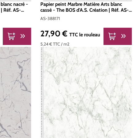
 blanc nacré -
Papier peint Marbre Matière Arts blanc
 | Réf. AS-
cassé - The BOS d'A.S. Création | Réf. AS-
388171
AS-388171
27,90 €
Prix régulier :
TTC
le rouleau
5,24 €
TTC
/ m2