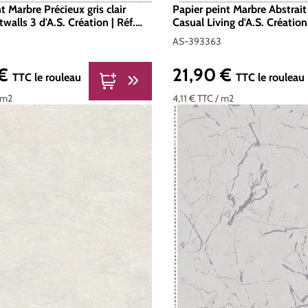
t Marbre Précieux gris clair
Papier peint Marbre Abstrait
twalls 3 d'A.S. Création | Réf.
Casual Living d'A.S. Création
393363
AS-393363
 €
21,90 €
er :
Prix régulier :
TTC
le rouleau
TTC
le rouleau
 m2
4,11 €
TTC
/ m2