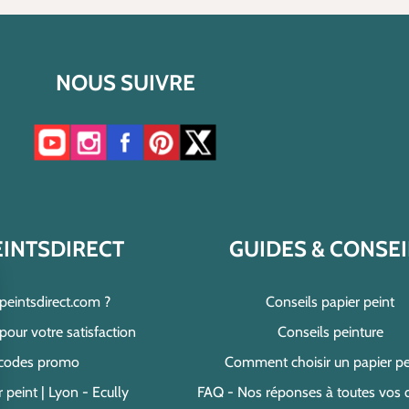
NOUS SUIVRE
Accéder à notre chaîne YouTube
Accéder à notre compte Instagram
Accéder à notre page Facebook
Accéder à notre compte Pinterest
Accéder à notre compte Twitter/X
EINTSDIRECT
GUIDES & CONSEI
speintsdirect.com ?
Conseils papier peint
ur votre satisfaction
Conseils peinture
 codes promo
Comment choisir un papier pe
 peint | Lyon - Ecully
FAQ - Nos réponses à toutes vos 