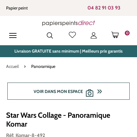
tenu principal
04 82 91 03 93
Papier peint
0
LE PANIE
Livraison GRATUITE sans minimum | Meilleurs prix garantis
Accueil
Panoramique
Ignorer la galerie d'images
VOIR DANS MON ESPACE
Star Wars Collage - Panoramique
Komar
Réf: Komar-8-492