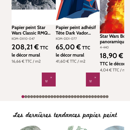
Papier peint Star
Papier peint adhésif
Wars Classic RMQ
Tête Dark Vador
Star Wars Boba
Asteroid - Papier
Cover Up Star Wars -
KOM-DX10-047
KOM-DD1-077
panoramique 
peint Panoramique
Papier peint Komar
208,21 €
65,00 €
Prix régulier :
Prix régulier :
TTC
TTC
4-440
Komar
Into Wonderland
18,90 €
le décor mural
le décor mural
Prix de vente 
Pri
57
16,66 €
TTC
/ m2
41,60 €
TTC
/ m2
TTC
le décor m
4,04 €
TTC
/ m2
Les dernières tendances papier peint