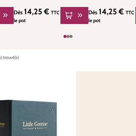
14,25 €
14,25 €
Prix régulier :
Prix régulier :
Dès
Dès
TTC
TTC
le pot
le pot
) trouvé(s)