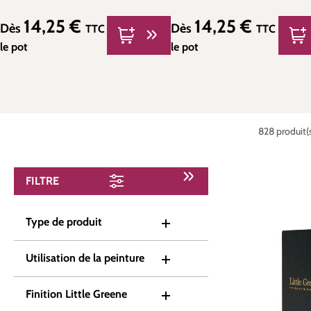
14,25 €
14,25 €
Prix régulier :
Prix régulier :
Dès
Dès
TTC
TTC
le pot
le pot
828 produit(s
FILTRE
Type de produit
Utilisation de la peinture
Finition Little Greene