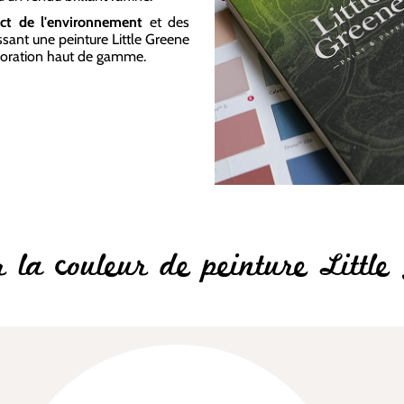
ect de l'environnement
et des
ssant une peinture Little Greene
écoration haut de gamme.
r la couleur de peinture Little