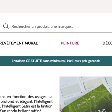
Rechercher des produits, des catégories, des termes, etc.
REVÊTEMENT MURAL
PEINTURE
DÉC
Livraison GRATUITE sans minimum | Meilleurs prix garantis
ions en fonction des usages. La
rofond et élégant, l'Intelligent
'Intelligent Satin est la finition
'un rendu brillant raffiné.