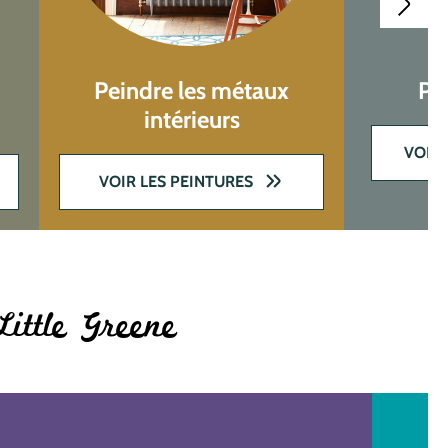
Peindre les métaux
Pei
intérieurs
VOIR 
VOIR LES PEINTURES
Little Greene