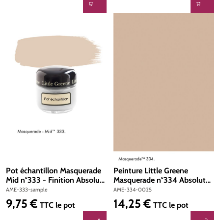
Pot échantillon Masquerade
Peinture Little Greene
Mid n°333 - Finition Absolute
Masquerade n°334 Absolute
Matt Emulsion
Matt Emulsion 250 ml
AME-333-sample
AME-334-0025
9,75 €
14,25 €
Prix régulier :
Prix régulier :
TTC
le pot
TTC
le pot