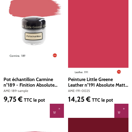
Pot échantillon Carmine
Peinture Little Greene
n°189 - Finition Absolute
Leather n°191 Absolute Matt
Matt Emulsion
Emulsion 250 ml
AME-189-sample
AME-191-0025
9,75 €
14,25 €
Prix régulier :
Prix régulier :
TTC
le pot
TTC
le pot