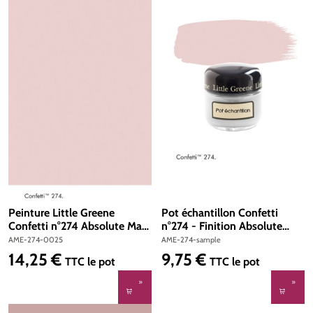
Peinture Little Greene
Pot échantillon Confetti
Confetti n°274 Absolute Matt
n°274 - Finition Absolute
Emulsion 250 ml
Matt Emulsion
AME-274-0025
AME-274-sample
14,25 €
9,75 €
Prix régulier :
Prix régulier :
TTC
le pot
TTC
le pot