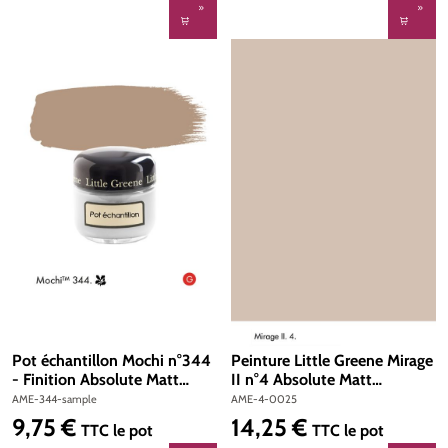
Pot échantillon Mochi n°344
Peinture Little Greene Mirage
- Finition Absolute Matt
II n°4 Absolute Matt
Emulsion
Emulsion 250 ml
AME-344-sample
AME-4-0025
9,75 €
14,25 €
Prix régulier :
Prix régulier :
TTC
le pot
TTC
le pot