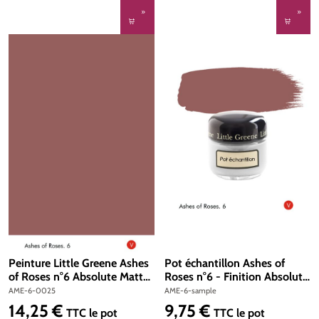
Peinture Little Greene Ashes
Pot échantillon Ashes of
of Roses n°6 Absolute Matt
Roses n°6 - Finition Absolute
Emulsion 250 ml
Matt Emulsion
AME-6-0025
AME-6-sample
14,25 €
9,75 €
Prix régulier :
Prix régulier :
TTC
le pot
TTC
le pot