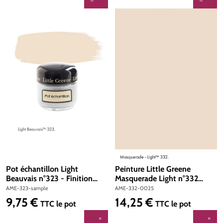
Pot échantillon Light
Peinture Little Greene
Beauvais n°323 - Finition
Masquerade Light n°332
Absolute Matt Emulsion
Absolute Matt Emulsion 250
AME-323-sample
AME-332-0025
ml
9,75 €
14,25 €
Prix régulier :
Prix régulier :
TTC
le pot
TTC
le pot