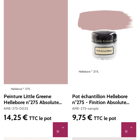
Peinture Little Greene
Pot échantillon Hellebore
Hellebore n°275 Absolute
n°275 - Finition Absolute
Matt Emulsion 250 ml
Matt Emulsion
AME-275-0025
AME-275-sample
14,25 €
9,75 €
Prix régulier :
Prix régulier :
TTC
le pot
TTC
le pot