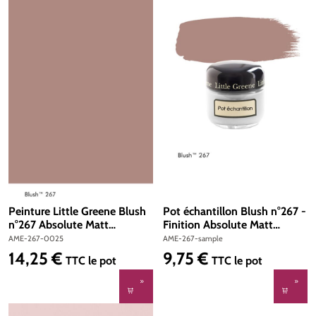
Peinture Little Greene Blush
Pot échantillon Blush n°267 -
n°267 Absolute Matt
Finition Absolute Matt
Emulsion 250 ml
Emulsion
AME-267-0025
AME-267-sample
14,25 €
9,75 €
Prix régulier :
Prix régulier :
TTC
le pot
TTC
le pot