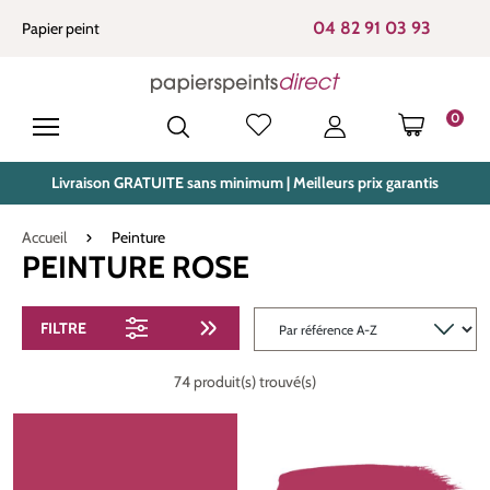
tenu principal
04 82 91 03 93
Papier peint
0
LE PANIE
Livraison GRATUITE sans minimum | Meilleurs prix garantis
Accueil
Peinture
PEINTURE ROSE
FILTRE
74 produit(s) trouvé(s)