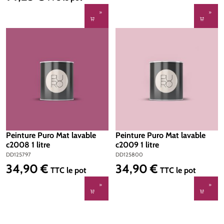
Peinture Puro Mat lavable
Peinture Puro Mat lavable
c2008 1 litre
c2009 1 litre
DD125797
DD125800
34,90 €
34,90 €
Prix régulier :
Prix régulier :
TTC
le pot
TTC
le pot