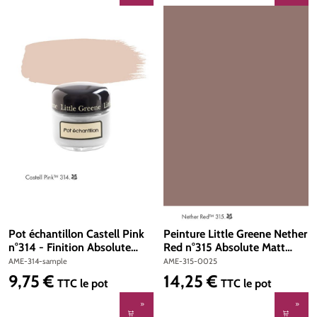
Pot échantillon Castell Pink
Peinture Little Greene Nether
n°314 - Finition Absolute
Red n°315 Absolute Matt
Matt Emulsion
Emulsion 250 ml
AME-314-sample
AME-315-0025
9,75 €
14,25 €
Prix régulier :
Prix régulier :
TTC
le pot
TTC
le pot