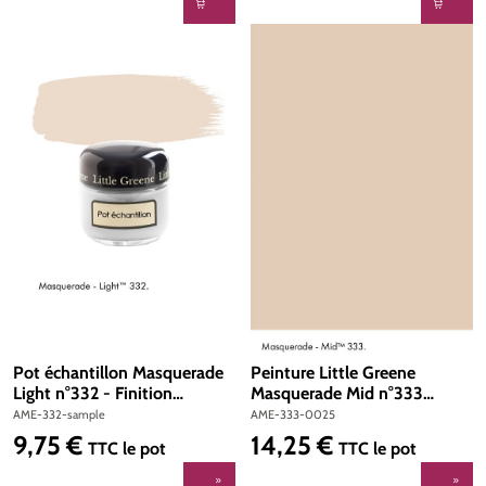
Pot échantillon Masquerade
Peinture Little Greene
Light n°332 - Finition
Masquerade Mid n°333
Absolute Matt Emulsion
Absolute Matt Emulsion 250
AME-332-sample
AME-333-0025
ml
9,75 €
14,25 €
Prix régulier :
Prix régulier :
TTC
le pot
TTC
le pot