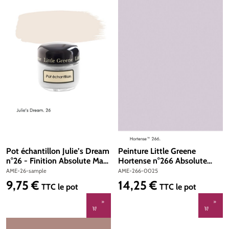
Pot échantillon Julie’s Dream
Peinture Little Greene
n°26 - Finition Absolute Matt
Hortense n°266 Absolute
Emulsion
Matt Emulsion 250 ml
AME-26-sample
AME-266-0025
9,75 €
14,25 €
Prix régulier :
Prix régulier :
TTC
le pot
TTC
le pot