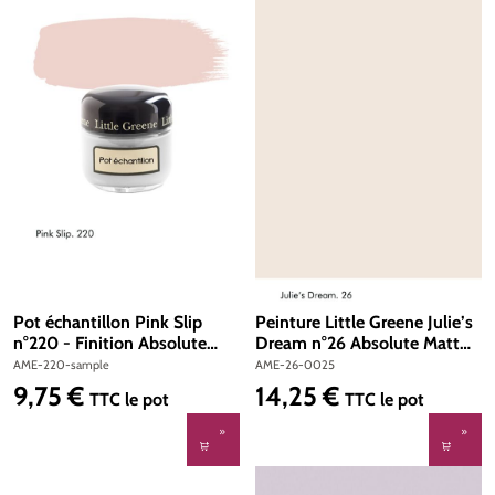
Pot échantillon Pink Slip
Peinture Little Greene Julie’s
n°220 - Finition Absolute
Dream n°26 Absolute Matt
Matt Emulsion
Emulsion 250 ml
AME-220-sample
AME-26-0025
9,75 €
14,25 €
Prix régulier :
Prix régulier :
TTC
le pot
TTC
le pot