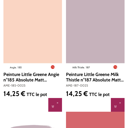
Peinture Little Greene Angie
Peinture Little Greene Milk
n°185 Absolute Matt
Thistle n°187 Absolute Matt
Emulsion 250 ml
Emulsion 250 ml
AME-185-0025
AME-187-0025
14,25 €
14,25 €
Prix régulier :
Prix régulier :
TTC
le pot
TTC
le pot