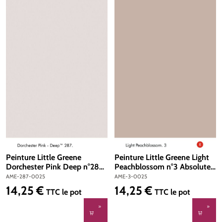
Peinture Little Greene
Peinture Little Greene Light
Dorchester Pink Deep n°287
Peachblossom n°3 Absolute
Absolute Matt Emulsion 250
Matt Emulsion 250 ml
AME-287-0025
AME-3-0025
ml
14,25 €
14,25 €
Prix régulier :
Prix régulier :
TTC
le pot
TTC
le pot