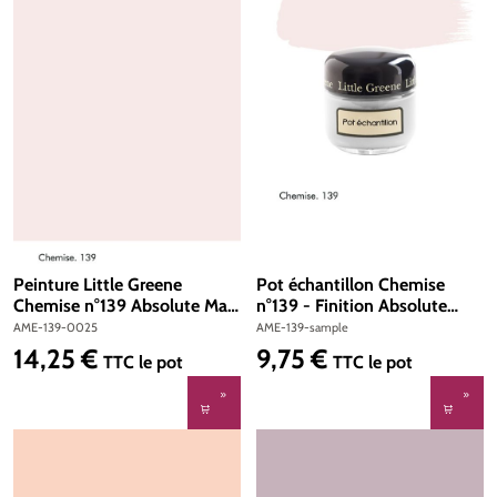
Peinture Little Greene
Pot échantillon Chemise
Chemise n°139 Absolute Matt
n°139 - Finition Absolute
Emulsion 250 ml
Matt Emulsion
AME-139-0025
AME-139-sample
14,25 €
9,75 €
Prix régulier :
Prix régulier :
TTC
le pot
TTC
le pot