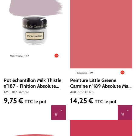
Pot échantillon Milk Thistle
Peinture Little Greene
n°187 - Finition Absolute
Carmine n°189 Absolute Matt
Matt Emulsion
Emulsion 250 ml
AME-187-sample
AME-189-0025
9,75 €
14,25 €
Prix régulier :
Prix régulier :
TTC
le pot
TTC
le pot