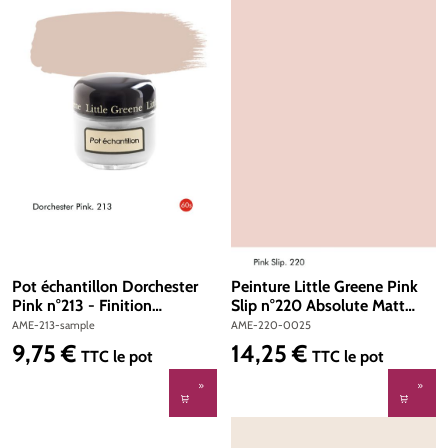
Pot échantillon Dorchester
Peinture Little Greene Pink
Pink n°213 - Finition
Slip n°220 Absolute Matt
Absolute Matt Emulsion
Emulsion 250 ml
AME-213-sample
AME-220-0025
9,75 €
14,25 €
Prix régulier :
Prix régulier :
TTC
le pot
TTC
le pot