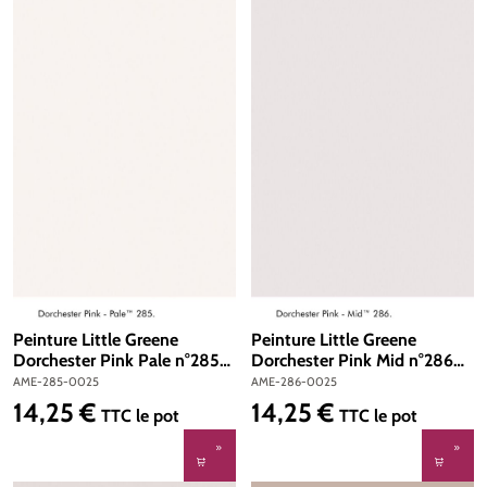
Peinture Little Greene
Peinture Little Greene
Dorchester Pink Pale n°285
Dorchester Pink Mid n°286
Absolute Matt Emulsion 250
Absolute Matt Emulsion 250
AME-285-0025
AME-286-0025
ml
ml
14,25 €
14,25 €
Prix régulier :
Prix régulier :
TTC
le pot
TTC
le pot