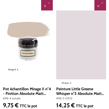
Pot échantillon Mirage II n°4
Peinture Little Greene
- Finition Absolute Matt
Whisper n°5 Absolute Matt
Emulsion
Emulsion 250 ml
AME-4-sample
AME-5-0025
9,75 €
14,25 €
Prix régulier :
Prix régulier :
TTC
le pot
TTC
le pot