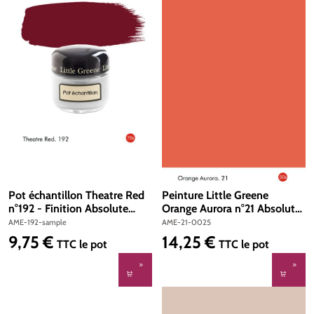
Pot échantillon Theatre Red
Peinture Little Greene
n°192 - Finition Absolute
Orange Aurora n°21 Absolute
Matt Emulsion
Matt Emulsion 250 ml
AME-192-sample
AME-21-0025
9,75 €
14,25 €
Prix régulier :
Prix régulier :
TTC
le pot
TTC
le pot