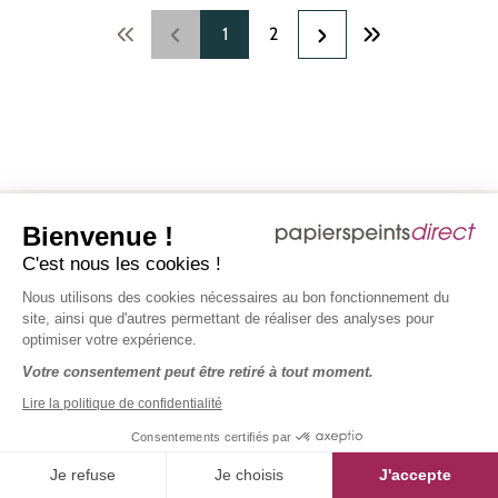
Page
Page
1
2
Bienvenue !
C'est nous les cookies !
Nous utilisons des cookies nécessaires au bon fonctionnement du
site, ainsi que d'autres permettant de réaliser des analyses pour
optimiser votre expérience.
Votre consentement peut être retiré à tout moment.
Reprise des
Lire la politique de confidentialité
Livraison Gratuite
rouleaux
& Rapide*
commandés en
Consentements certifiés par
trop*
Je refuse
Je choisis
J'accepte