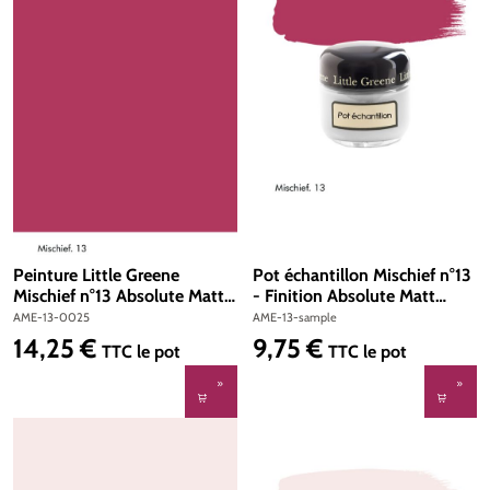
Peinture Little Greene
Pot échantillon Mischief n°13
Mischief n°13 Absolute Matt
- Finition Absolute Matt
Emulsion 250 ml
Emulsion
AME-13-0025
AME-13-sample
14,25 €
9,75 €
Prix régulier :
Prix régulier :
TTC
le pot
TTC
le pot