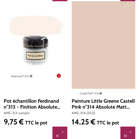
Pot échantillon Ferdinand
Peinture Little Greene Castell
n°313 - Finition Absolute
Pink n°314 Absolute Matt
Matt Emulsion
Emulsion 250 ml
AME-313-sample
AME-314-0025
9,75 €
14,25 €
Prix régulier :
Prix régulier :
TTC
le pot
TTC
le pot