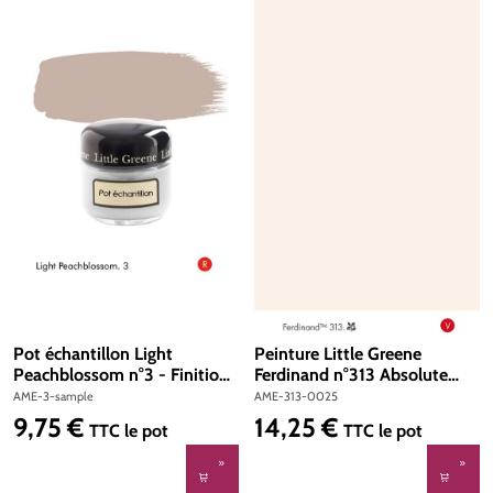
Pot échantillon Light
Peinture Little Greene
Peachblossom n°3 - Finition
Ferdinand n°313 Absolute
Absolute Matt Emulsion
Matt Emulsion 250 ml
AME-3-sample
AME-313-0025
9,75 €
14,25 €
Prix régulier :
Prix régulier :
TTC
le pot
TTC
le pot