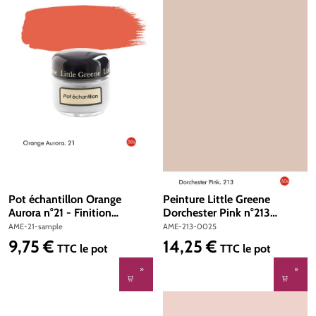
Pot échantillon Orange
Peinture Little Greene
Aurora n°21 - Finition
Dorchester Pink n°213
Absolute Matt Emulsion
Absolute Matt Emulsion 250
AME-21-sample
AME-213-0025
ml
9,75 €
14,25 €
Prix régulier :
Prix régulier :
TTC
le pot
TTC
le pot