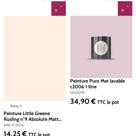
Peinture Puro Mat lavable
c2006 1 litre
DD125791
34,90 €
Prix régulier :
TTC
le pot
Peinture Little Greene
Rusling n°9 Absolute Matt
Emulsion 250 ml
AME-9-0025
14,25 €
Prix régulier :
TTC
le pot