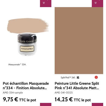
Pot échantillon Masquerade
Peinture Little Greene Split
n°334 - Finition Absolute
Pink n°341 Absolute Matt
Matt Emulsion
Emulsion 250 ml
AME-334-sample
AME-341-0025
9,75 €
14,25 €
Prix régulier :
Prix régulier :
TTC
le pot
TTC
le pot