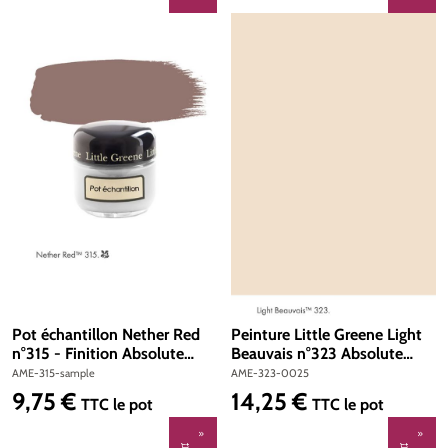
Pot échantillon Nether Red
Peinture Little Greene Light
n°315 - Finition Absolute
Beauvais n°323 Absolute
Matt Emulsion
Matt Emulsion 250 ml
AME-315-sample
AME-323-0025
9,75 €
14,25 €
Prix régulier :
Prix régulier :
TTC
le pot
TTC
le pot