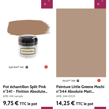
Pot échantillon Split Pink
Peinture Little Greene Mochi
n°341 - Finition Absolute
n°344 Absolute Matt
Matt Emulsion
Emulsion 250 ml
AME-341-sample
AME-344-0025
9,75 €
14,25 €
Prix régulier :
Prix régulier :
TTC
le pot
TTC
le pot