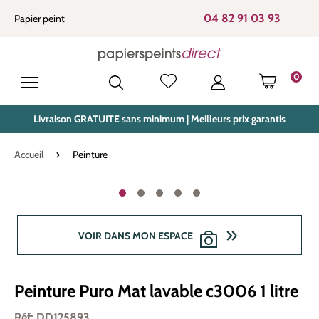
tenu principal
04 82 91 03 93
Papier peint
0
LE PANIE
Livraison GRATUITE sans minimum | Meilleurs prix garantis
Accueil
Peinture
Ignorer la galerie d'images
VOIR DANS MON ESPACE
Peinture Puro Mat lavable c3006 1 litre
Réf: DD125893