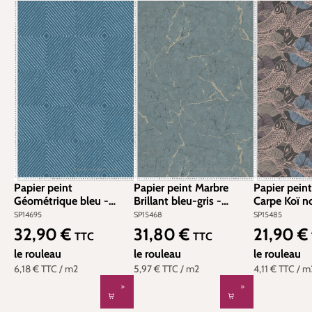
Papier peint
Papier peint Marbre
Papier pein
Géométrique bleu -
Brillant bleu-gris -
Carpe Koï no
Metropolitan Stories
Metropolitan Stories 2
Metropolitan
SP14695
SP15468
SP15485
d'AS Création | Réf.
d'AS Création | Réf.
d'AS Créatio
32,90 €
31,80 €
21,90 €
Prix régulier :
Prix régulier :
Prix régulier
TTC
TTC
SP14695
SP15468
SP15485
le rouleau
le rouleau
le rouleau
6,18 €
TTC
/ m2
5,97 €
TTC
/ m2
4,11 €
TTC
/ m