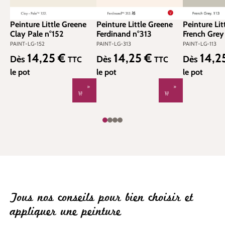
Peinture Little Greene
Peinture Little Greene
Peinture Lit
Clay Pale n°152
Ferdinand n°313
French Grey
PAINT-LG-152
PAINT-LG-313
PAINT-LG-113
14,25 €
14,25 €
14,2
Prix régulier :
Prix régulier :
Prix régulier
Dès
Dès
Dès
TTC
TTC
le pot
le pot
le pot
Tous nos conseils pour bien choisir et
appliquer une peinture