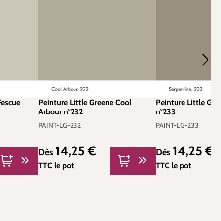
Fescue
Peinture Little Greene Cool
Peinture Little Gr
Arbour n°232
n°233
PAINT-LG-232
PAINT-LG-233
14,25 €
14,25 €
Prix régulier :
Prix régulier :
Dès
Dès
TTC
le pot
TTC
le pot