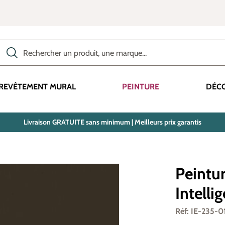
Rechercher des produits, des catégories, des termes, etc.
REVÊTEMENT MURAL
PEINTURE
DÉC
Livraison GRATUITE sans minimum | Meilleurs prix garantis
Peintur
Intellig
Réf: IE-235-