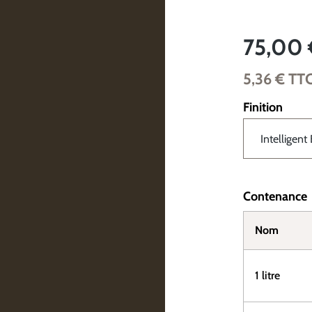
75,00 
5,36 €
TT
Finition
Contenance
Nom
1 litre