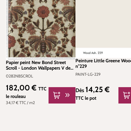
Peinture Little Greene Wo
Papier peint New Bond Street
n°229
Scroll - London Wallpapers V de
Little Greene | Réf.
PAINT-LG-229
0282NBSCROL
0282NBSCROL
182,00 €
Prix régulier :
14,25 €
TTC
Prix régulier :
Dès
le rouleau
TTC
le pot
34,17 €
TTC
/ m2