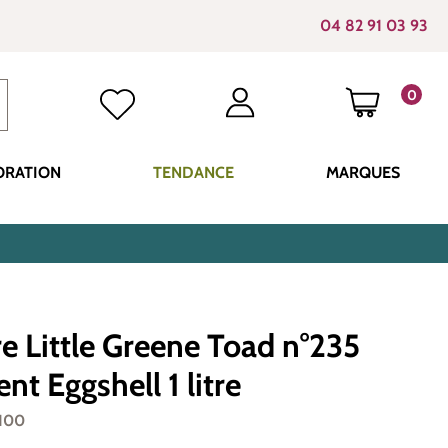
04 82 91 03 93
0
LE PANI
ORATION
TENDANCE
MARQUES
e Little Greene Toad n°235
ent Eggshell 1 litre
0100