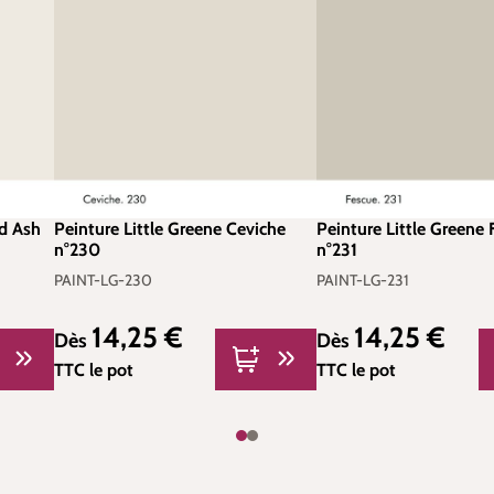
od Ash
Peinture Little Greene Ceviche
Peinture Little Greene 
n°230
n°231
PAINT-LG-230
PAINT-LG-231
14,25 €
14,25 €
Prix régulier :
Prix régulier :
Dès
Dès
TTC
le pot
TTC
le pot