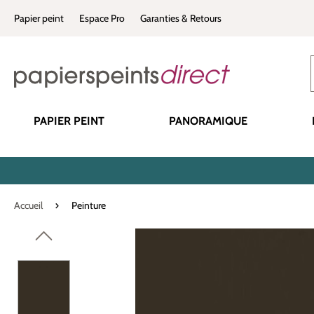
recherche
Passer à la navigation principale
Papier peint
Espace Pro
Garanties & Retours
PAPIER PEINT
PANORAMIQUE
Accueil
Peinture
Ignorer la galerie d'images