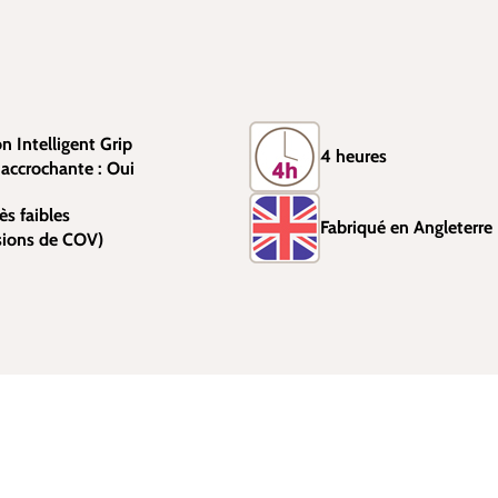
on Intelligent Grip
4 heures
accrochante : Oui
ès faibles
Fabriqué en Angleterre
sions de COV)