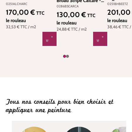
Broad Stripe Calcare -
Wallpapers IV de Little
Wallpapers I
0251ALCHARC
0251BHBEETZ
Painted Papers de Little
0286BSCARCA
Greene | Réf.
Greene | Réf
170,00 €
201,00
Greene | Réf.
Prix régulier :
Prix régulier
TTC
130,00 €
Prix régulier :
0251ALCHARC
0251BHBEE
TTC
0286BSCARCA
le rouleau
le rouleau
le rouleau
32,53 €
TTC
/ m2
38,46 €
TTC
/
24,88 €
TTC
/ m2
Tous nos conseils pour bien choisir et
appliquer une peinture