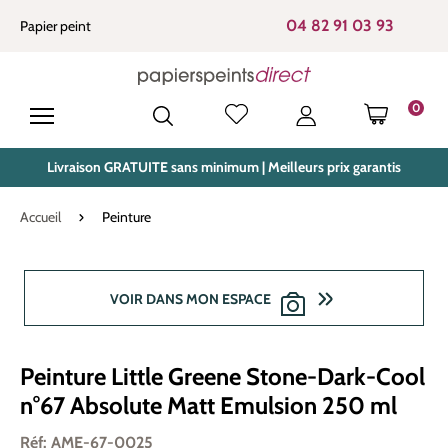
tenu principal
04 82 91 03 93
Papier peint
0
LE PANIE
Livraison GRATUITE sans minimum | Meilleurs prix garantis
Accueil
Peinture
Ignorer la galerie d'images
VOIR DANS MON ESPACE
Peinture Little Greene Stone-Dark-Cool
n°67 Absolute Matt Emulsion 250 ml
Réf: AME-67-0025