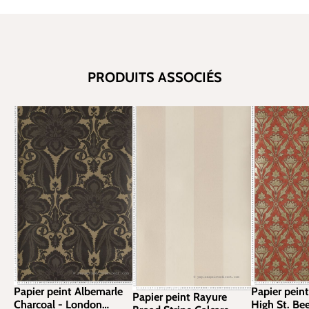
PRODUITS ASSOCIÉS
Papier peint Albemarle
Papier pein
Papier peint Rayure
Charcoal - London
High St. Be