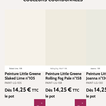
Peinture Little Greene
Peinture Little Greene
Peinture Lit
Slaked Lime n°105
Rolling Fog Pale n°158
Joanna n°1
PAINT-LG-105
PAINT-LG-158
PAINT-LG-130
14,25 €
14,25 €
14,2
Prix régulier :
Prix régulier :
Prix régulier
Dès
Dès
Dès
TTC
TTC
le pot
le pot
le pot