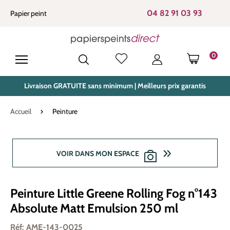
tenu principal
04 82 91 03 93
Papier peint
0
LE PANIE
Livraison GRATUITE sans minimum | Meilleurs prix garantis
Accueil
Peinture
Ignorer la galerie d'images
VOIR DANS MON ESPACE
Peinture Little Greene Rolling Fog n°143
Absolute Matt Emulsion 250 ml
Réf: AME-143-0025