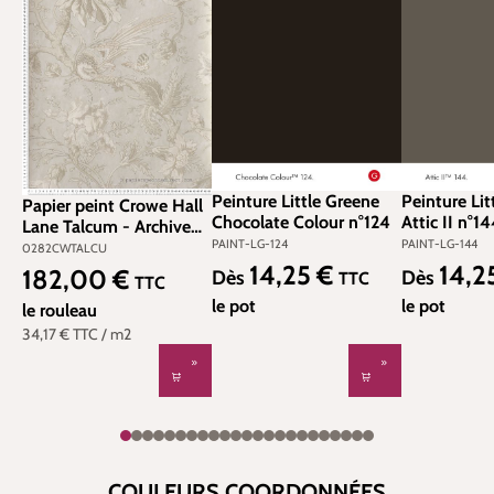
Peinture Little Greene
Peinture Lit
Papier peint Crowe Hall
Chocolate Colour n°124
Attic II n°1
Lane Talcum - Archive
PAINT-LG-124
PAINT-LG-144
Trails II de Little Greene |
0282CWTALCU
Réf. 0282CWTALCU
14,25 €
14,2
182,00 €
Prix régulier :
Prix régulier
Dès
Dès
TTC
Prix régulier :
TTC
le pot
le pot
le rouleau
34,17 €
TTC
/ m2
COULEURS COORDONNÉES