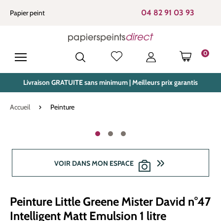
tenu principal
04 82 91 03 93
Papier peint
0
LE PANIE
Livraison GRATUITE sans minimum | Meilleurs prix garantis
Accueil
Peinture
Ignorer la galerie d'images
VOIR DANS MON ESPACE
Peinture Little Greene Mister David n°47
Intelligent Matt Emulsion 1 litre