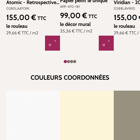
Papier peint lé unique
Atomic - Retrospective
Viridian - 
APP-470-181
Papers de Little Greene |
Papers de Li
0280LAATOMI
0288LAVIRID
99,00 €
Réf. 0280LAATOMI
Réf. 0288L
Prix régulier :
155,00 €
155,00
TTC
Prix régulier :
Prix régulier
TTC
le décor mural
le rouleau
le rouleau
35,36 €
TTC
/ m2
29,66 €
TTC
/ m2
29,66 €
TTC
/
COULEURS COORDONNÉES