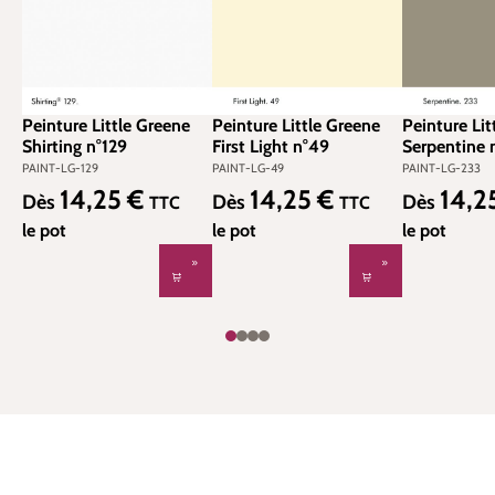
Peinture Little Greene
Peinture Little Greene
Peinture Lit
Shirting n°129
First Light n°49
Serpentine 
PAINT-LG-129
PAINT-LG-49
PAINT-LG-233
14,25 €
14,25 €
14,2
Prix régulier :
Prix régulier :
Prix régulier
Dès
Dès
Dès
TTC
TTC
le pot
le pot
le pot