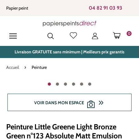
tenu principal
04 82 91 03 93
Papier peint
0
LE PANIE
Livraison GRATUITE sans minimum | Meilleurs prix garantis
Accueil
Peinture
Ignorer la galerie d'images
VOIR DANS MON ESPACE
Peinture Little Greene Light Bronze
Green n°123 Absolute Matt Emulsion