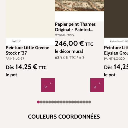
Papier peint Thames
Original - Painted
Papers de Little Greene |
0286THORIGI
Réf. 0286THORIGI
246,00 €
Prix régulier :
TTC
Peinture Little Greene
Peinture Lit
le décor mural
Stock n°37
Elysian Gro
63,93 €
TTC
/ m2
PAINT-LG-37
PAINT-LG-320
14,25 €
14,2
Prix régulier :
Prix régulier
Dès
Dès
TTC
le pot
le pot
COULEURS COORDONNÉES