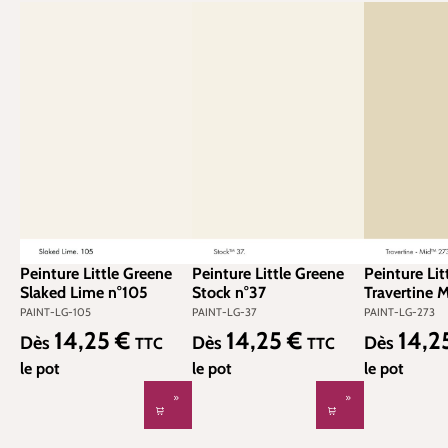
Peinture Little Greene
Peinture Little Greene
Peinture Lit
Slaked Lime n°105
Stock n°37
Travertine 
PAINT-LG-105
PAINT-LG-37
PAINT-LG-273
14,25 €
14,25 €
14,2
Prix régulier :
Prix régulier :
Prix régulier
Dès
Dès
Dès
TTC
TTC
le pot
le pot
le pot