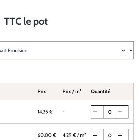
€
TTC
le pot
Prix
Prix / m²
Quantité
14,25 €
-
60,00 €
4,29 €
/ m²