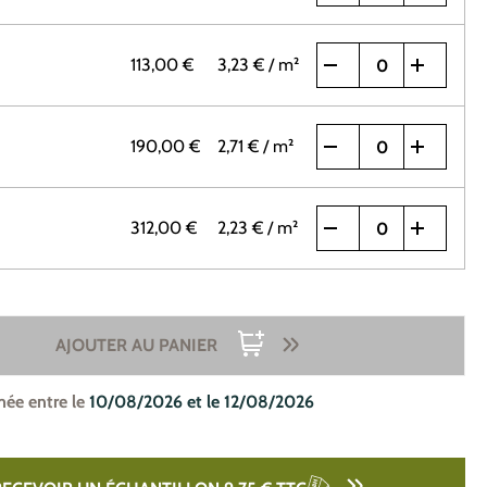
113,00 €
3,23 €
/ m²
190,00 €
2,71 €
/ m²
312,00 €
2,23 €
/ m²
AJOUTER AU PANIER
mée entre le
10/08/2026 et le 12/08/2026