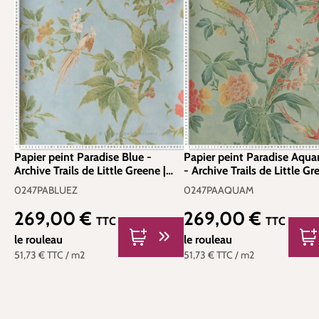
Papier peint Paradise Blue -
Papier peint Paradise Aqu
Archive Trails de Little Greene |
- Archive Trails de Little Gr
Réf. 0247PABLUEZ
Réf. 0247PAAQUAM
0247PABLUEZ
0247PAAQUAM
269,00 €
269,00 €
Prix régulier :
Prix régulier :
TTC
TTC
le rouleau
le rouleau
51,73 €
TTC
/ m2
51,73 €
TTC
/ m2