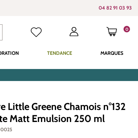
04 82 91 03 93
0
LE PANI
ORATION
TENDANCE
MARQUES
e Little Greene Chamois n°132
te Matt Emulsion 250 ml
-0025