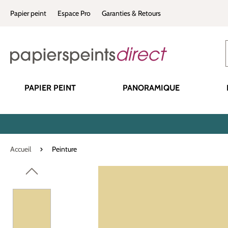
recherche
Passer à la navigation principale
Papier peint
Espace Pro
Garanties & Retours
PAPIER PEINT
PANORAMIQUE
Accueil
Peinture
Ignorer la galerie d'images