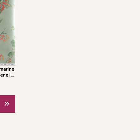
amarine
eene |