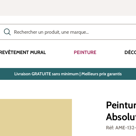
Rechercher des produits, des catégories, des termes, etc.
REVÊTEMENT MURAL
PEINTURE
DÉC
Livraison GRATUITE sans minimum | Meilleurs prix garantis
Peintur
Absolu
Réf: AME-132