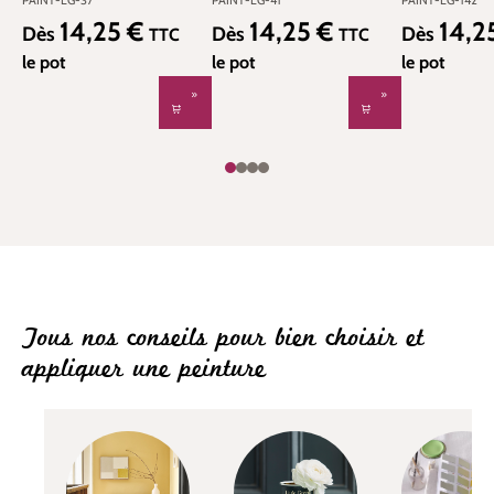
PAINT-LG-37
PAINT-LG-41
PAINT-LG-142
14,25 €
14,25 €
14,2
Prix régulier :
Prix régulier :
Prix régulier
Dès
Dès
Dès
TTC
TTC
le pot
le pot
le pot
Tous nos conseils pour bien choisir et
appliquer une peinture