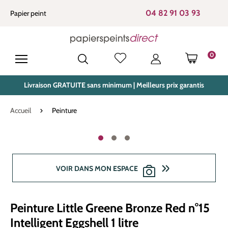
tenu principal
04 82 91 03 93
Papier peint
0
LE PANIE
Livraison GRATUITE sans minimum | Meilleurs prix garantis
Accueil
Peinture
Ignorer la galerie d'images
VOIR DANS MON ESPACE
Peinture Little Greene Bronze Red n°15
Intelligent Eggshell 1 litre