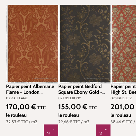
Papier peint Albemarle
Papier peint Bedford
Papier pein
Flame - London
Square Ebony Gold -
High St. Be
Wallpapers IV de Little
London Wallpapers V de
Wallpapers I
0251ALFLAME
0273BEEBONY
0251BHBEETZ
Greene | Réf.
Little Greene | Réf.
Greene | Réf
170,00 €
155,00 €
201,00
Prix régulier :
Prix régulier :
Prix régulier
TTC
TTC
0251ALFLAME
0273BEEBONY
0251BHBEE
le rouleau
le rouleau
le rouleau
32,53 €
TTC
/ m2
29,66 €
TTC
/ m2
38,46 €
TTC
/