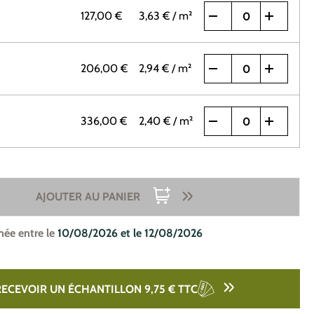
127,00 €
3,63 €
/ m²
206,00 €
2,94 €
/ m²
336,00 €
2,40 €
/ m²
AJOUTER AU PANIER
mée entre le
10/08/2026 et le 12/08/2026
RECEVOIR UN ÉCHANTILLON 9,75 €
TTC