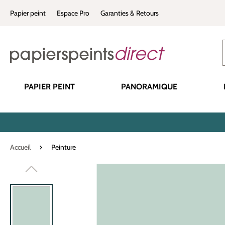
recherche
Passer à la navigation principale
Papier peint
Espace Pro
Garanties & Retours
PAPIER PEINT
PANORAMIQUE
Accueil
Peinture
Ignorer la galerie d'images