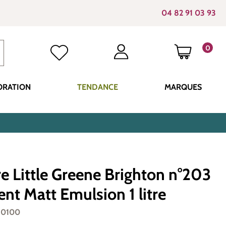
04 82 91 03 93
0
LE PANI
ORATION
TENDANCE
MARQUES
e Little Greene Brighton n°203
gent Matt Emulsion 1 litre
-0100