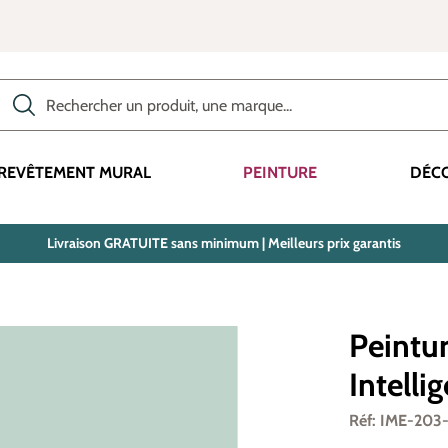
Rechercher des produits, des catégories, des termes, etc.
REVÊTEMENT MURAL
PEINTURE
DÉC
Livraison GRATUITE sans minimum | Meilleurs prix garantis
Peintur
Intelli
Réf: IME-203