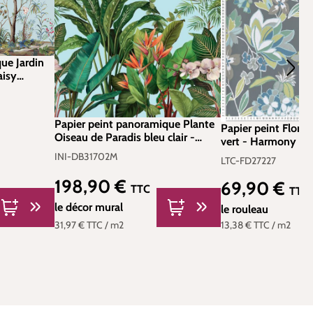
ue Jardin
aisy
. INI-
Papier peint panoramique Plante
Papier peint Floral
Oiseau de Paradis bleu clair -
vert - Harmony de 
Daisy Bennett d'Initiales | Réf.
LTC-FD27227
INI-DB31702M
LTC-FD27227
INI-DB31702M
198,90 €
69,90 €
Prix régulier :
Prix régulier :
TTC
TTC
le décor mural
le rouleau
31,97 €
TTC
/ m2
13,38 €
TTC
/ m2