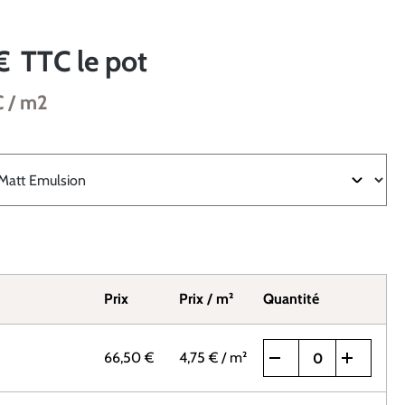
€
TTC
le pot
C
/ m2
Prix
Prix / m²
Quantité
66,50 €
4,75 €
/ m²