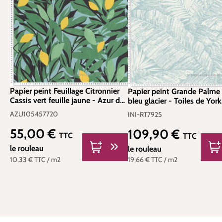
Papier peint Feuillage Citronnier
Papier peint Grande Palme
Cassis vert feuille jaune - Azur de
bleu glacier - Toiles de York
Casélio | Réf. AZU105457720
(Initiales) | Réf. INI-RT7925
AZU105457720
INI-RT7925
55,00 €
109,90 €
Prix régulier :
Prix régulier :
TTC
TTC
le rouleau
le rouleau
10,33 €
TTC
/ m2
19,66 €
TTC
/ m2