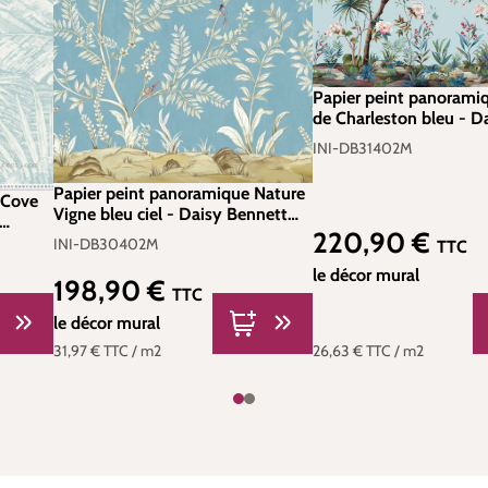
Papier peint panoramiq
de Charleston bleu - D
Bennett d'Initiales | Réf
INI-DB31402M
DB31402M
Papier peint panoramique Nature
 Cove
Vigne bleu ciel - Daisy Bennett
d'Initiales | Réf. INI-DB30402M
220,90 €
Prix régulier :
INI-DB30402M
TTC
le décor mural
198,90 €
Prix régulier :
TTC
le décor mural
31,97 €
TTC
/ m2
26,63 €
TTC
/ m2