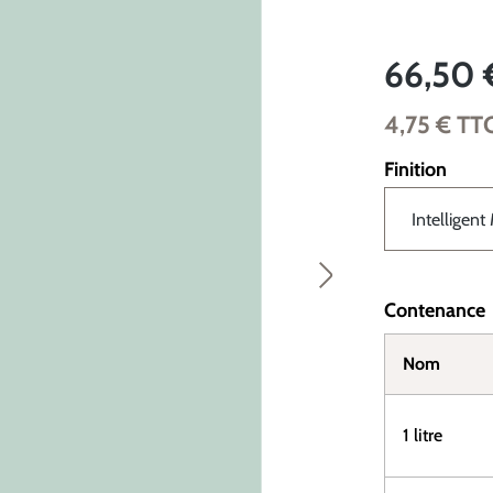
66,50 
4,75 €
TT
Finition
Contenance
Nom
1 litre