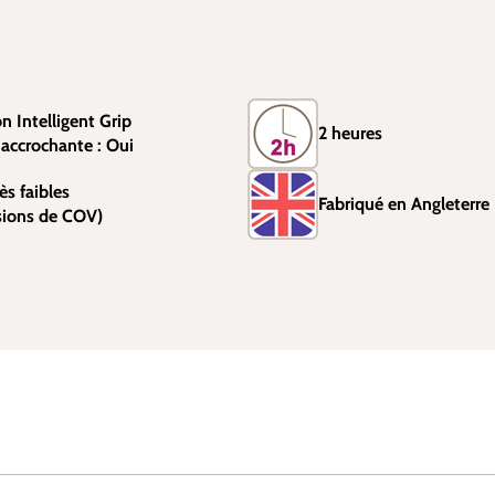
on Intelligent Grip
2 heures
accrochante : Oui
ès faibles
Fabriqué en Angleterre
sions de COV)