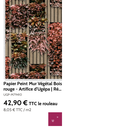
Papier Peint Mur Végétal Bois
rouge - Artifice d'Ugépa | Réf.
UGP-M79410
UGP-M79410
42,90 €
Prix régulier :
TTC
le rouleau
8,05 €
TTC
/ m2