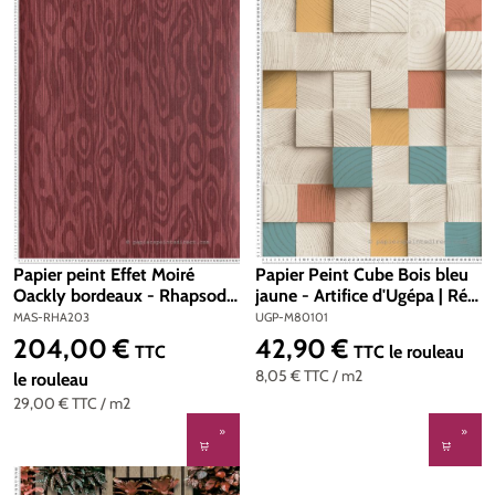
Papier Peint Cube Bois bleu
Papier peint Effet Moiré
jaune - Artifice d'Ugépa | Réf.
Oackly bordeaux - Rhapsody
UGP-M80101
de Masureel | Réf. MAS-
UGP-M80101
MAS-RHA203
RHA203
42,90 €
204,00 €
Prix régulier :
Prix régulier :
TTC
le rouleau
TTC
8,05 €
TTC
/ m2
le rouleau
29,00 €
TTC
/ m2