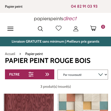
tenu principal
04 82 91 03 93
Papier peint
0
LE PANIE
Livraison GRATUITE sans minimum | Meilleurs prix garantis
Accueil
Papier peint
PAPIER PEINT ROUGE BOIS
FILTRE
3 produit(s) trouvé(s)