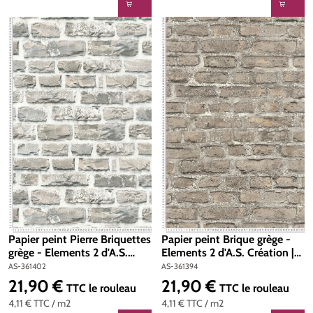
Papier peint Pierre Briquettes
Papier peint Brique grège -
grège - Elements 2 d'A.S.
Elements 2 d'A.S. Création |
Création | Réf. AS-361402
Réf. AS-361394
AS-361402
AS-361394
21,90 €
21,90 €
Prix régulier :
Prix régulier :
TTC
le rouleau
TTC
le rouleau
4,11 €
TTC
/ m2
4,11 €
TTC
/ m2