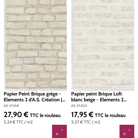
Papier Peint Brique grège -
Papier peint Brique Loft
Elements 2 d'A.S. Création |
blanc beige - Elements 2
Réf. AS-374141
d'A.S. Création | Réf. AS-
AS-374141
AS-374221
374221
27,90 €
17,95 €
Prix régulier :
Prix régulier :
TTC
le rouleau
TTC
le rouleau
5,24 €
TTC
/ m2
3,37 €
TTC
/ m2