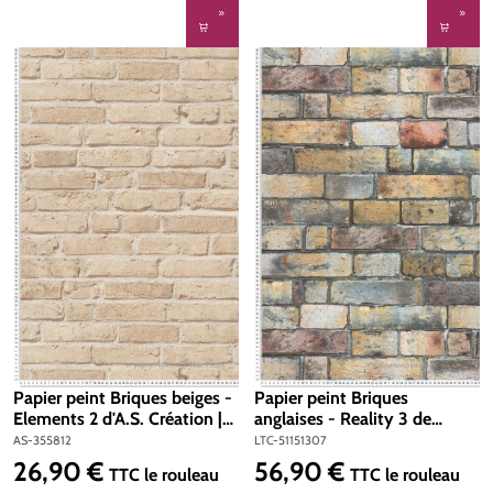
Papier peint Briques beiges -
Papier peint Briques
Elements 2 d'A.S. Création |
anglaises - Reality 3 de
Réf. AS-355812
Lutèce | Réf. LTC-51151307
AS-355812
LTC-51151307
26,90 €
56,90 €
Prix régulier :
Prix régulier :
TTC
le rouleau
TTC
le rouleau