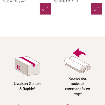
5,05 €
TTC
/ m2
10,68 €
TTC
/ m2
Reprise des
Livraison Gratuite
rouleaux
& Rapide*
commandés en
trop*