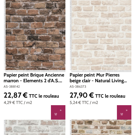
Papier peint Brique Ancienne
Papier peint Mur Pierres
marron - Elements 2 d'A.S.
beige clair - Natural Living
Création | Réf. AS-388142
d'A.S. Création | Réf. AS-
AS-388142
AS-386373
386373
22,87 €
27,90 €
Prix régulier :
Prix régulier :
TTC
le rouleau
TTC
le rouleau
4,29 €
TTC
/ m2
5,24 €
TTC
/ m2