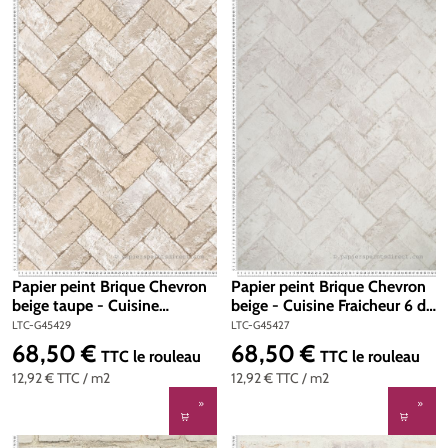
Papier peint Brique Chevron
Papier peint Brique Chevron
beige taupe - Cuisine
beige - Cuisine Fraicheur 6 de
Fraicheur 6 de Lutèce | Réf.
Lutèce | Réf. LTC-G45427
LTC-G45429
LTC-G45427
LTC-G45429
68,50 €
68,50 €
Prix régulier :
Prix régulier :
TTC
le rouleau
TTC
le rouleau
12,92 €
TTC
/ m2
12,92 €
TTC
/ m2