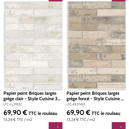
Papier peint Briques larges
Papier peint Briques larges
grège clair - Style Cuisine 3
grège foncé - Style Cuisine 3
de Lutèce | Réf. LTC-LL29532
de Lutèce | Réf. LTC-KV27423
LTC-LL29532
LTC-KV27423
69,90 €
69,90 €
Prix régulier :
Prix régulier :
TTC
le rouleau
TTC
le rouleau
13,24 €
TTC
/ m2
13,24 €
TTC
/ m2