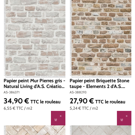
Papier peint Mur Pierres gris -
Papier peint Briquette Stone
Natural Living d'A.S. Création
taupe - Elements 2 d'A.S.
| Réf. AS-386371
Création | Réf. AS-388293
AS-386371
AS-388293
34,90 €
27,90 €
Prix régulier :
Prix régulier :
TTC
le rouleau
TTC
le rouleau
6,55 €
TTC
/ m2
5,24 €
TTC
/ m2