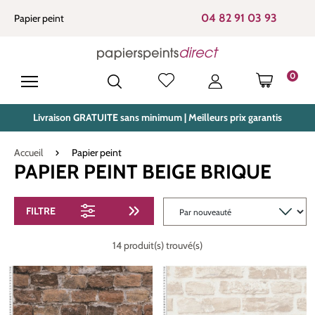
tenu principal
04 82 91 03 93
Papier peint
0
LE PANIE
Livraison GRATUITE sans minimum | Meilleurs prix garantis
Accueil
Papier peint
PAPIER PEINT BEIGE BRIQUE
FILTRE
14 produit(s) trouvé(s)